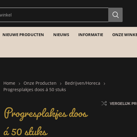
NIEUWE PRODUCTEN
NIEUWS
INFORMATIE
ONZE WINKE
Home
Onze Producten
Bedrijven/Horeca
Progresplakjes doos á 50 stuks
Progresplakjes doos
VERGELIJK P
á 50 stuks