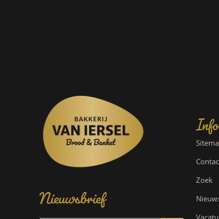
Info
Sitem
Contac
Nieuwsbrief
Zoek
Nieuw
Vacatu