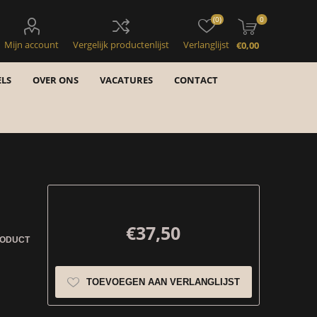
(0)
0
Mijn account
Vergelijk productenlijst
Verlanglijst
€0,00
LS
OVER ONS
VACATURES
CONTACT
€37,50
RODUCT
TOEVOEGEN AAN VERLANGLIJST