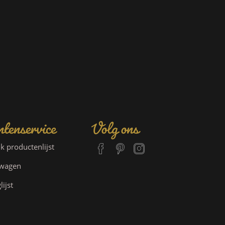
tenservice
Volg ons
jk productenlijst
lwagen
lijst