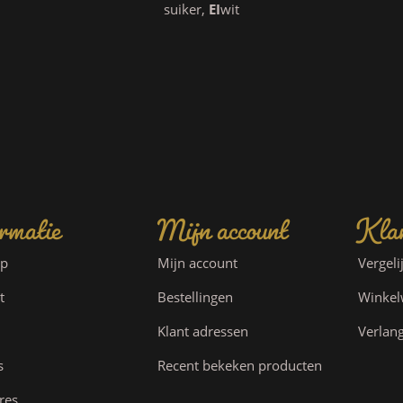
suiker,
EI
wit
rmatie
Mijn account
Klan
ap
Mijn account
Vergeli
t
Bestellingen
Winke
Klant adressen
Verlang
s
Recent bekeken producten
res