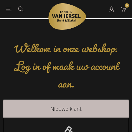
0
Welkom in onze webshop.
Log in of maak uw account
aan.
Nieuwe klant