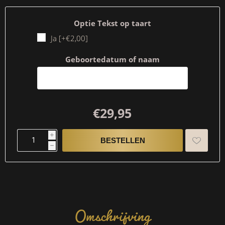
Optie Tekst op taart
Ja [+€2,00]
Geboortedatum of naam
€29,95
i
h
Omschrijving