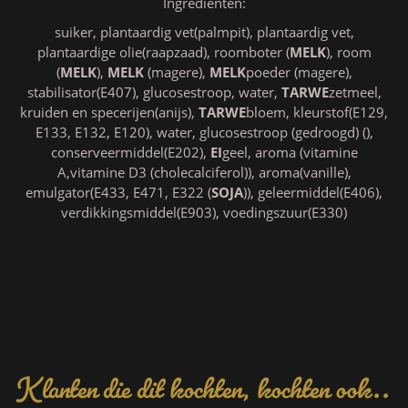
Ingrediënten:
suiker, plantaardig vet(palmpit), plantaardig vet,
plantaardige olie(raapzaad), roomboter (
MELK
), room
(
MELK
),
MELK
(magere),
MELK
poeder (magere),
stabilisator(E407), glucosestroop, water,
TARWE
zetmeel,
kruiden en specerijen(anijs),
TARWE
bloem, kleurstof(E129,
E133, E132, E120), water, glucosestroop (gedroogd) (),
conserveermiddel(E202),
EI
geel, aroma (vitamine
A,vitamine D3 (cholecalciferol)), aroma(vanille),
emulgator(E433, E471, E322 (
SOJA
)), geleermiddel(E406),
verdikkingsmiddel(E903), voedingszuur(E330)
Klanten die dit kochten, kochten ook..