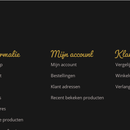
rmatie
Mijn account
Klan
ap
Mijn account
Vergeli
t
Bestellingen
Winke
Klant adressen
Verlang
s
Recent bekeken producten
res
e producten