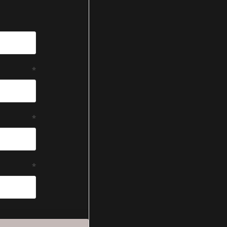
*
*
*