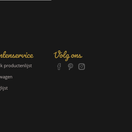
tenservice
Volg ons
jk productenlijst
lwagen
lijst