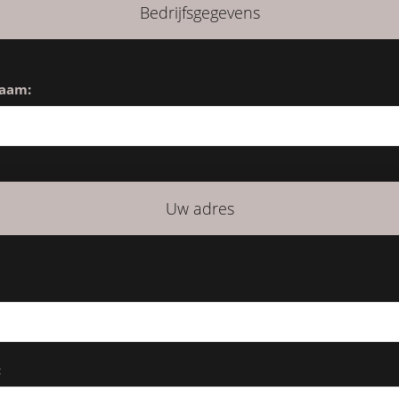
Bedrijfsgegevens
naam:
Uw adres
: