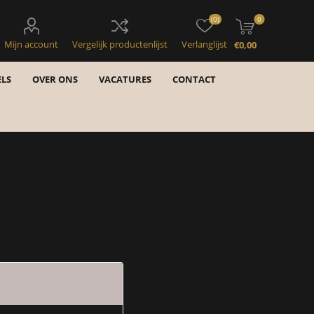
(0)
0
Mijn account
Vergelijk productenlijst
Verlanglijst
€0,00
LS
OVER ONS
VACATURES
CONTACT