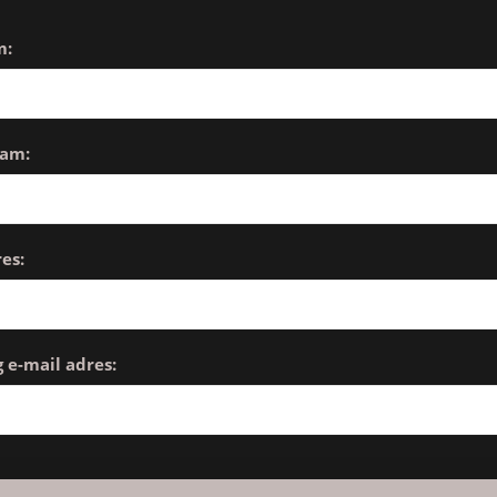
m:
aam:
es:
 e-mail adres: