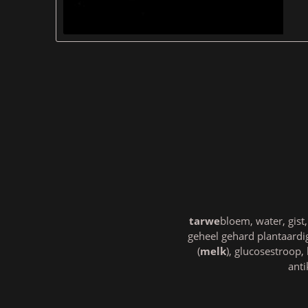
tarwe
bloem, water, gist
geheel gehard plantaardig
(
melk
), glucosestroop, 
anti