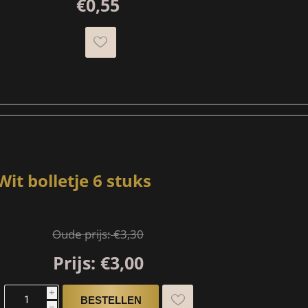
€0,55
Wit bolletje 6 stuks
Oude prijs:
€3,30
Prijs:
€3,00
i
h