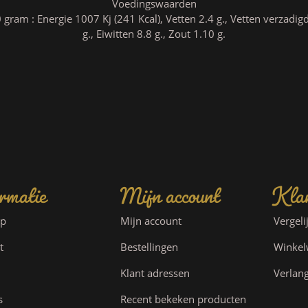
Voedingswaarden
ram : Energie 1007 Kj (241 Kcal), Vetten 2.4 g., Vetten verzadigd
g., Eiwitten 8.8 g., Zout 1.10 g.
rmatie
Mijn account
Klan
ap
Mijn account
Vergeli
t
Bestellingen
Winke
Klant adressen
Verlang
s
Recent bekeken producten