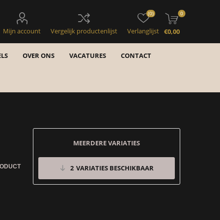
(0)
0
Mijn account
Vergelijk productenlijst
Verlanglijst
€0,00
LS
OVER ONS
VACATURES
CONTACT
MEERDERE VARIATIES
RODUCT
2
VARIATIES BESCHIKBAAR