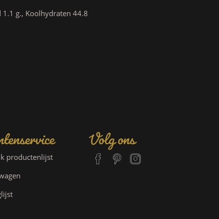
 1.1 g., Koolhydraten 44.8
tenservice
Volg ons
jk productenlijst
lwagen
lijst