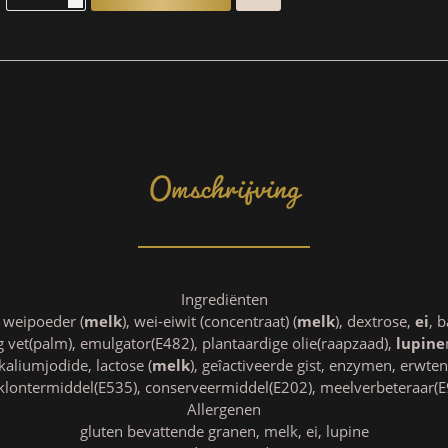
Omschrijving
Ingrediënten
, weipoeder (
melk
), wei-eiwit (concentraat) (
melk
), dextrose,
ei
, 
 vet(palm), emulgator(E482), plantaardige olie(raapzaad),
lupine
kaliumjodide, lactose (
melk
), geîactiveerde gist, enzymen, erwte
klontermiddel(E535), conserveermiddel(E202), meelverbeteraar(
Allergenen
gluten bevattende granen, melk, ei, lupine