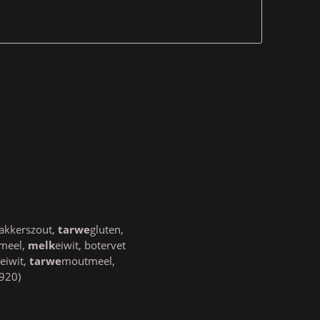
bakkerszout,
tarwe
gluten,
meel,
melk
eiwit, botervet
neiwit,
tarwe
moutmeel,
E920)