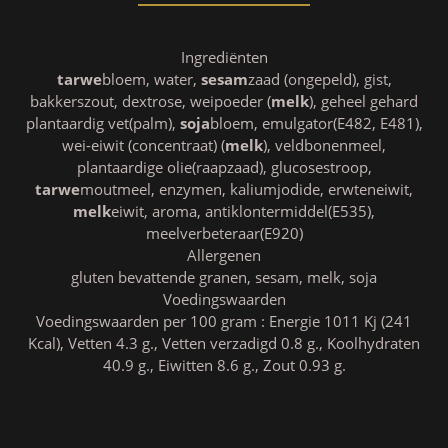
Ingrediënten
tarwe
bloem, water,
sesam
zaad (ongepeld), gist,
bakkerszout, dextrose, weipoeder (
melk
), geheel gehard
plantaardig vet(palm),
soja
bloem, emulgator(E482, E481),
wei-eiwit (concentraat) (
melk
), veldbonenmeel,
plantaardige olie(raapzaad), glucosestroop,
tarwe
moutmeel, enzymen, kaliumjodide, erwteneiwit,
melk
eiwit, aroma, antiklontermiddel(E535),
meelverbeteraar(E920)
Allergenen
gluten bevattende granen, sesam, melk, soja
Voedingswaarden
Voedingswaarden per 100 gram : Energie 1011 Kj (241
Kcal), Vetten 4.3 g., Vetten verzadigd 0.8 g., Koolhydraten
40.9 g., Eiwitten 8.6 g., Zout 0.93 g.