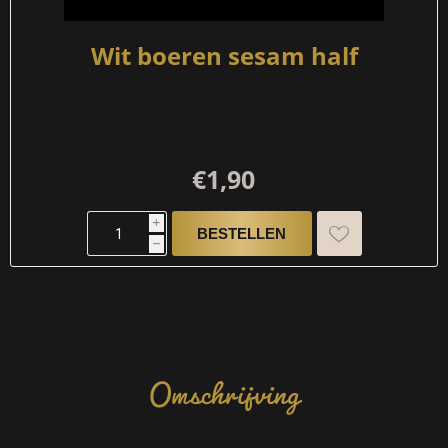
Wit boeren sesam half
€1,90
i
h
Omschrijving