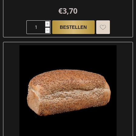
€3,70
i
h