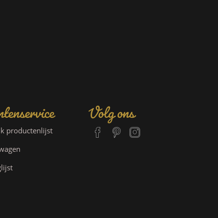
tenservice
Volg ons
jk productenlijst
lwagen
lijst