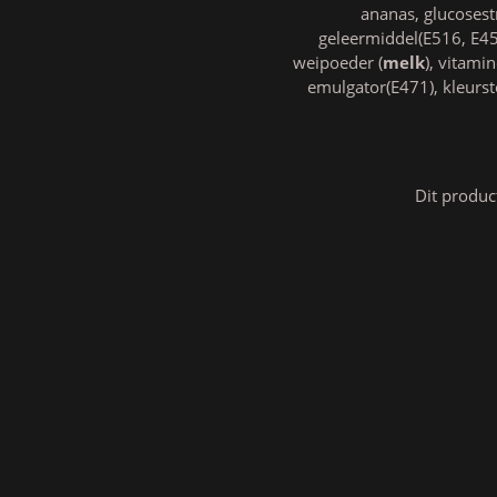
ananas, glucosest
geleermiddel(E516, E45
weipoeder (
melk
), vitami
emulgator(E471), kleurst
Dit produc