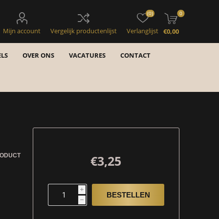
(0)
0
Mijn account
Vergelijk productenlijst
Verlanglijst
€0,00
LS
OVER ONS
VACATURES
CONTACT
RODUCT
€3,25
i
h