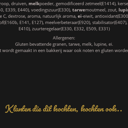
roop, druiven,
melk
poeder, gemodificeerd zetmeel(E1414), kers
0, E339, E440), voedingszuur(E330),
tarwe
moutmeel, zout,
lupi
ne C, dextrose, aroma, natuurlijk aroma,
ei
-eiwit, antioxidant(E30
of(E160b, E141, E127), meelverbeteraar(E920), stabilisator(E407)
E410), zuurteregelaar(E330, E332, E509, E331)
Allergenen:
Gluten bevattende granen, tarwe, melk, lupine, ei.
t wordt gemaakt in een bakkerij waar ook noten en gluten worde
Klanten die dit kochten, kochten ook..