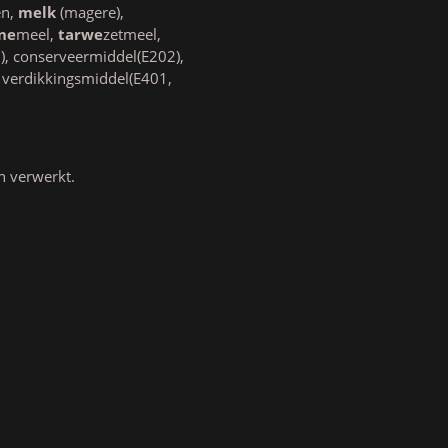
en,
melk
(magere),
ne
meel,
tarwe
zetmeel,
0), conserveermiddel(E202),
, verdikkingsmiddel(E401,
n verwerkt.