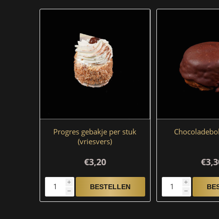
Progres gebakje per stuk
Chocoladebol
(vriesvers)
€3,20
€3,3
i
i
h
h