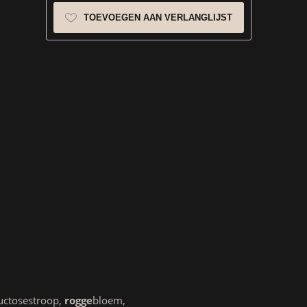
TOEVOEGEN AAN VERLANGLIJST
ructosestroop,
rogge
bloem,