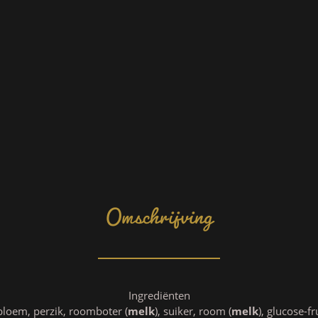
Omschrijving
Ingrediënten
bloem, perzik, roomboter (
melk
), suiker, room (
melk
), glucose-f