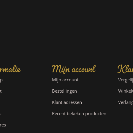
rmatie
Mijn account
Klan
ap
Mijn account
Vergeli
t
Bestellingen
Winke
Klant adressen
Verlang
s
Recent bekeken producten
res