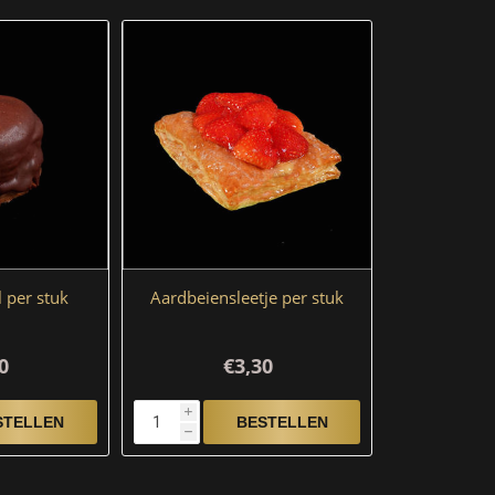
 per stuk
Aardbeiensleetje per stuk
0
€3,30
i
h