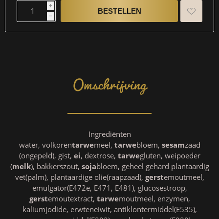
i
h
Omschrijving
Ingrediënten
water, volkoren
tarwe
meel,
tarwe
bloem,
sesam
zaad
(ongepeld), gist,
ei
, dextrose,
tarwe
gluten, weipoeder
(
melk
), bakkerszout,
soja
bloem, geheel gehard plantaardig
vet(palm), plantaardige olie(raapzaad),
gerst
emoutmeel,
emulgator(E472e, E471, E481), glucosestroop,
gerst
emoutextract,
tarwe
moutmeel, enzymen,
kaliumjodide, erwteneiwit, antiklontermiddel(E535),