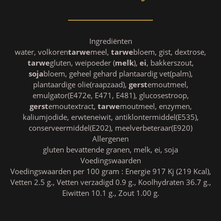
Ingrediënten
water, volkoren
tarwe
meel,
tarwe
bloem, gist, dextrose,
tarwe
gluten, weipoeder (
melk
),
ei
, bakkerszout,
soja
bloem, geheel gehard plantaardig vet(palm),
plantaardige olie(raapzaad),
gerst
emoutmeel,
emulgator(E472e, E471, E481), glucosestroop,
gerst
emoutextract,
tarwe
moutmeel, enzymen,
kaliumjodide, erwteneiwit, antiklontermiddel(E535),
conserveermiddel(E202), meelverbeteraar(E920)
Allergenen
gluten bevattende granen, melk, ei, soja
Voedingswaarden
Voedingswaarden per 100 gram : Energie 917 Kj (219 Kcal),
Vetten 2.5 g., Vetten verzadigd 0.9 g., Koolhydraten 36.7 g.,
Eiwitten 10.1 g., Zout 1.00 g.