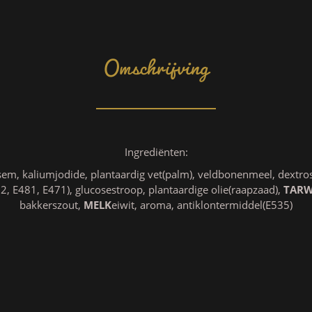
Omschrijving
Ingrediënten:
em, kaliumjodide, plantaardig vet(palm), veldbonenmeel, dextrose
2, E481, E471), glucosestroop, plantaardige olie(raapzaad),
TAR
bakkerszout,
MELK
eiwit, aroma, antiklontermiddel(E535)