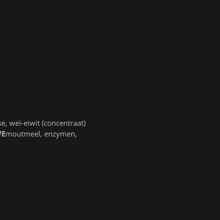
, wei-eiwit (concentraat)
WE
moutmeel, enzymen,