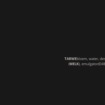
TARWE
bloem, water, des
(
MELK
), emulgator(E48