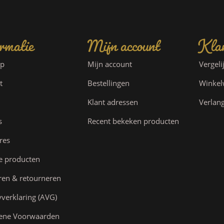
rmatie
Mijn account
Klan
ap
Mijn account
Vergeli
t
Bestellingen
Winke
Klant adressen
Verlang
s
Recent bekeken producten
res
e producten
ren & retourneren
yverklaring (AVG)
ene Voorwaarden