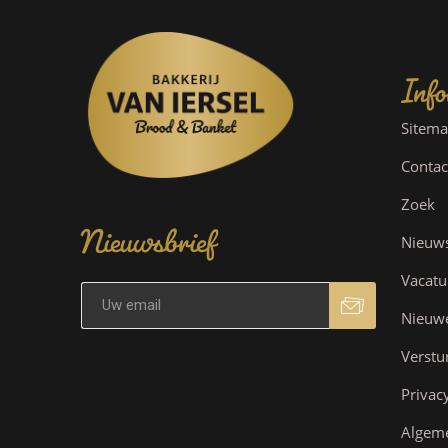
Info
Sitem
Contac
Nieuwsbrief
Zoek
Nieuw
Vacatu
Nieuw
Verstu
Privac
Algem