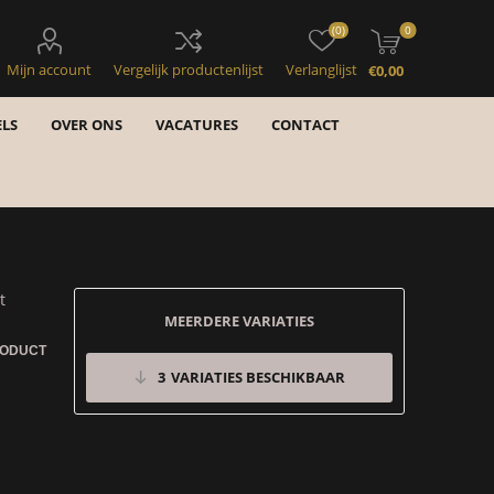
(0)
0
Mijn account
Vergelijk productenlijst
Verlanglijst
€0,00
LS
OVER ONS
VACATURES
CONTACT
t
MEERDERE VARIATIES
RODUCT
3
VARIATIES BESCHIKBAAR