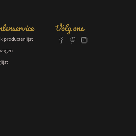
tenservice
Volg ons
jk productenlijst
lwagen
lijst