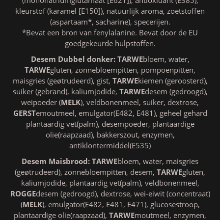
(mononatriumglutamaat [E621]), antioxidant (E385),
kleurstof (karamel [E150]), natuurlijk aroma, zoetstoffen
(aspartaam*, sacharine), specerijen.
*Bevat een bron van fenylalanine. Bevat door de EU
goedgekeurde hulpstoffen.
Desem Dubbel donker:
TARWE
bloem, water,
TARWE
gluten, zonnebloempitten, pompoenpitten,
maisgries (geøtrudeerd), gist,
TARWE
kiemen (geroosterd),
suiker (gebrand), kaliumjodide,
TARWE
desem (gedroogd),
weipoeder (
MELK
), veldbonenmeel, suiker, dextrose,
GERST
emoutmeel, emulgator(E482, E481), geheel gehard
plantaardig vet(palm), desempoeder, plantaardige
olie(raapzaad), bakkerszout, enzymen,
antiklontermiddel(E535)
Desem Maisbrood:
TARWE
bloem, water, maisgries
(geøtrudeerd), zonnebloempitten, desem,
TARWE
gluten,
kaliumjodide, plantaardig vet(palm), veldbonenmeel,
ROGGE
desem (gedroogd), dextrose, wei-eiwit (concentraat)
(
MELK
), emulgator(E482, E481, E471), glucosestroop,
plantaardige olie(raapzaad),
TARWE
moutmeel, enzymen,