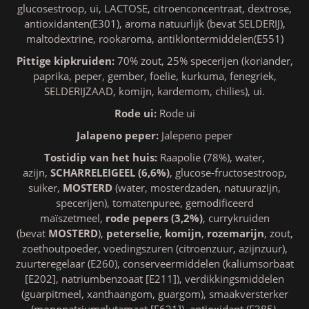
glucosestroop, ui, LACTOSE, citroenconcentraat, dextrose,
antioxidanten(E301), aroma natuurlijk (bevat SELDERIJ),
maltodextrine, rookaroma, antiklontermiddelen(E551)
Pittige kipkruiden:
70% zout, 25% specerijen (koriander,
paprika, peper, gember, foelie, kurkuma, fenegriek,
SELDERIJZAAD, komijn, kardemom, chilies), ui.
Rode ui:
Rode ui
Jalapeno peper:
Jalepeno peper
Tostidip van het huis:
Raapolie (78%), water,
azijn,
SCHARRELEIGEEL (6,6%)
, glucose-fructosestroop,
suiker,
MOSTERD
(water, mosterdzaden, natuurazijn,
specerijen), tomatenpuree, gemodificeerd
maïszetmeel,
rode pepers (3,2%)
, currykruiden
(bevat
MOSTERD
),
peterselie
,
komijn
,
rozemarijn
, zout,
zoethoutpoeder, voedingszuren (citroenzuur, azijnzuur),
zuurteregelaar (E260), conserveermiddelen (kaliumsorbaat
[E202], natriumbenzoaat [E211]), verdikkingsmiddelen
(guarpitmeel, xanthaangom, guargom), smaakversterker