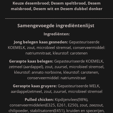
Keuze desembrood; Desem speltbrood, Desem
maïsbrood, Desem wit en Desem dubbel donker
_____________________________________________________________
Samengevoegde ingrediëntenlijst
Ingrediënten:
Jong belegen kaas gesneden:
Gepasteuriseerde
KOEMELK, zout, microbieel stremsel, conserveermiddel:
natriumnitraat, kleurstof: carotenen
Geraspte kaas belegen:
Gepasteuriseerde KOEMELK,
zetmeel (aardappel), zout, zuursel, microbieel stremsel,
kleurstof: annato norbixine, kleurstof: carotenen,
conserveermiddel: natriumnitraat
Geraspte kaas gruyere:
Gepasteuriseerde MELK,
aardappelzetmeel, zout, zuursel, microbieel stremsel
Pulled chicken:
Kipdijenvlees(98%),
conserveermiddelen(E325, E261, E250), zout, zeezout,
chilipoeder, stabilisatoren(E451), kruiden en specerijen,