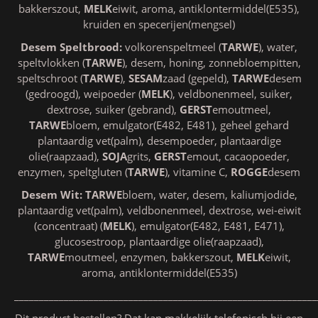
bakkerszout,
MELK
eiwit, aroma, antiklontermiddel(E535),
kruiden en specerijen(mengsel)
Desem Speltbrood:
volkorenspeltmeel (
TARWE
), water,
speltvlokken (
TARWE
), desem, honing, zonnebloempitten,
speltschroot (
TARWE
),
SESAM
zaad (gepeld),
TARWE
desem
(gedroogd), weipoeder (
MELK
), veldbonenmeel, suiker,
dextrose, suiker (gebrand),
GERST
emoutmeel,
TARWE
bloem, emulgator(E482, E481), geheel gehard
plantaardig vet(palm), desempoeder, plantaardige
olie(raapzaad),
SOJA
grits,
GERST
emout, cacaopoeder,
enzymen, speltgluten (
TARWE
), vitamine C,
ROGGE
desem
Desem Wit:
TARWE
bloem, water, desem, kaliumjodide,
plantaardig vet(palm), veldbonenmeel, dextrose, wei-eiwit
(concentraat) (
MELK
), emulgator(E482, E481, E471),
glucosestroop, plantaardige olie(raapzaad),
TARWE
moutmeel, enzymen, bakkerszout,
MELK
eiwit,
aroma, antiklontermiddel(E535)
_____________________________________________________________