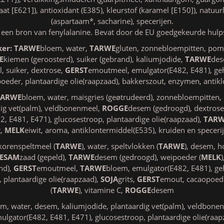
 [E621]), antioxidant (E385), kleurstof (karamel [E150]), natuurl
(aspartaam*, sacharine), specerijen.
 een bron van fenylalanine. Bevat door de EU goedgekeurde hulps
ker:
TARWE
bloem, water,
TARWE
gluten, zonnebloempitten, pom
E
kiemen (geroosterd), suiker (gebrand), kaliumjodide,
TARWE
des
, suiker, dextrose,
GERST
emoutmeel, emulgator(E482, E481), geh
oeder, plantaardige olie(raapzaad), bakkerszout, enzymen, antik
TARWE
bloem, water, maisgries (geøtrudeerd), zonnebloempitten
dig vet(palm), veldbonenmeel,
ROGGE
desem (gedroogd), dextrose,
2, E481, E471), glucosestroop, plantaardige olie(raapzaad),
TAR
t,
MELK
eiwit, aroma, antiklontermiddel(E535), kruiden en speceri
korenspeltmeel (
TARWE
), water, speltvlokken (
TARWE
), desem, h
SESAM
zaad (gepeld),
TARWE
desem (gedroogd), weipoeder (
MELK
nd),
GERST
emoutmeel,
TARWE
bloem, emulgator(E482, E481), ge
 plantaardige olie(raapzaad),
SOJA
grits,
GERST
emout, cacaopoede
(
TARWE
), vitamine C,
ROGGE
desem
m, water, desem, kaliumjodide, plantaardig vet(palm), veldbonen
mulgator(E482, E481, E471), glucosestroop, plantaardige olie(raap