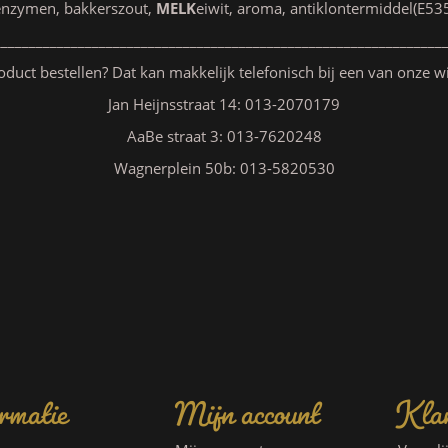
enzymen, bakkerszout,
MELK
eiwit, aroma, antiklontermiddel(E53
________________________________________________________________
oduct bestellen? Dat kan makkelijk telefonisch bij een van onze w
Jan Heijnsstraat 14: 013-2070179
AaBe straat 3: 013-7620248
Wagnerplein 50b: 013-5820530
rmatie
Mijn account
Klan