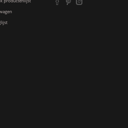
jk productenlijst
lwagen
lijst