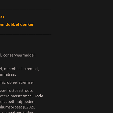
______________________________
aas
em dubbel donker
______________________________
l, conserveermiddel:
, microbieel stremsel,
iumnitraat
microbieel stremsel
cose-fructosestroop,
iceerd maïszetmeel,
rode
out, zoethoutpoeder,
aliumsorbaat [E202],
m), smaakversterker