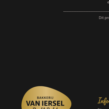
__________________________
Dit pr
Info