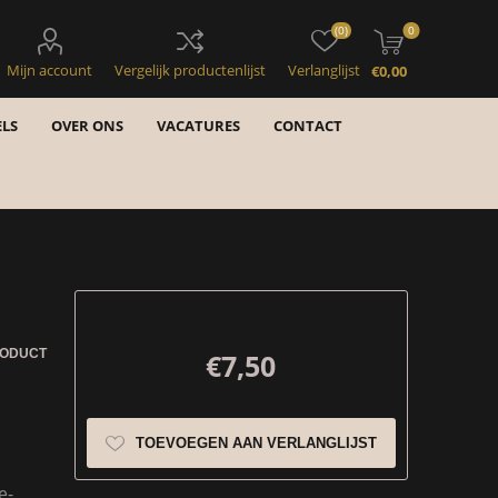
(0)
0
Mijn account
Vergelijk productenlijst
Verlanglijst
€0,00
LS
OVER ONS
VACATURES
CONTACT
RODUCT
€7,50
TOEVOEGEN AAN VERLANGLIJST
e-