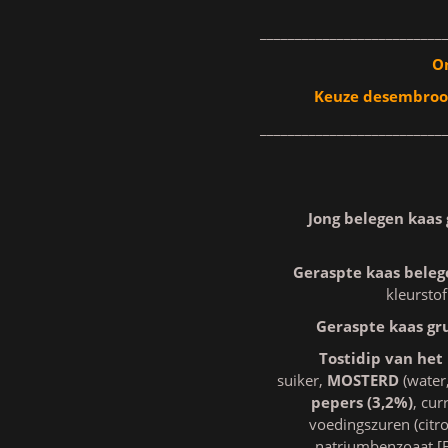
__________________________
On
Keuze desembroo
__________________________
Jong belegen kaas
Geraspte kaas beleg
kleurstof
Geraspte kaas gr
Tostidip van het 
suiker,
MOSTERD
(water
pepers (3,2%)
, cur
voedingszuren (citr
natriumbenzoaat [E