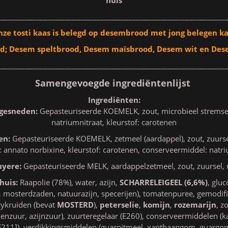
________________________________________________________________
ze tosti kaas is belegd op desembrood met jong belegen k
d; Desem speltbrood, Desem maïsbrood, Desem wit en Des
________________________________________________________________
Samengevoegde ingrediëntenlijst
Ingrediënten:
 gesneden:
Gepasteuriseerde KOEMELK, zout, microbieel stremse
natriumnitraat, kleurstof: carotenen
en:
Gepasteuriseerde KOEMELK, zetmeel (aardappel), zout, zuursel
: annato norbixine, kleurstof: carotenen, conserveermiddel: natr
uyere:
Gepasteuriseerde MELK, aardappelzetmeel, zout, zuursel, 
huis:
Raapolie (78%), water, azijn,
SCHARRELEIGEEL (6,6%)
, glu
, mosterdzaden, natuurazijn, specerijen), tomatenpuree, gemodif
rykruiden (bevat
MOSTERD
),
peterselie
,
komijn
,
rozemarijn
, z
oenzuur, azijnzuur), zuurteregelaar (E260), conserveermiddelen (k
211]), verdikkingsmiddelen (guarpitmeel, xanthaangom, guargo