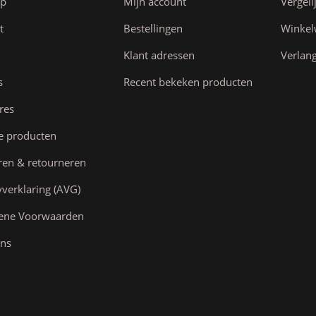
ap
Mijn account
Vergeli
t
Bestellingen
Winke
Klant adressen
Verlang
s
Recent bekeken producten
res
e producten
ren & retourneren
yverklaring (AVG)
ene Voorwaarden
ns