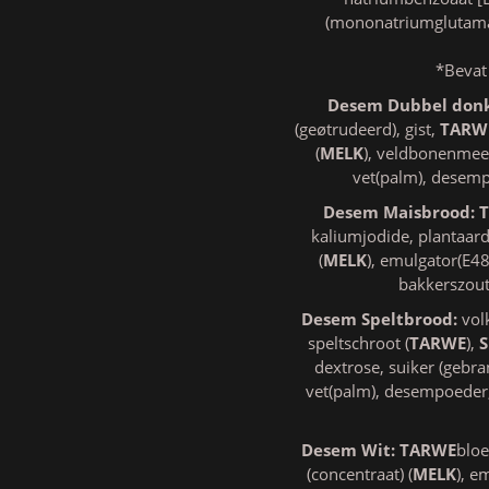
(mononatriumglutamaat
*Bevat
Desem Dubbel don
(geøtrudeerd), gist,
TARW
(
MELK
), veldbonenmeel
vet(palm), desemp
Desem Maisbrood:
kaliumjodide, plantaar
(
MELK
), emulgator(E48
bakkerszou
Desem Speltbrood:
vol
speltschroot (
TARWE
),
dextrose, suiker (gebra
vet(palm), desempoeder,
Desem Wit:
TARWE
bloe
(concentraat) (
MELK
), e