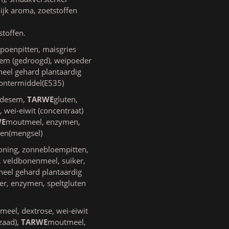
ijk aroma, zoetstoffen
toffen.
poenpitten, maisgries
em (gedroogd), weipoeder
eel gehard plantaardig
lontermiddel(E535)
, desem,
TARWE
gluten,
 wei-eiwit (concentraat)
WE
moutmeel, enzymen,
jen(mengsel)
oning, zonnebloempitten,
), veldbonenmeel, suiker,
heel gehard plantaardig
r, enzymen, speltgluten
meel, dextrose, wei-eiwit
zaad),
TARWE
moutmeel,