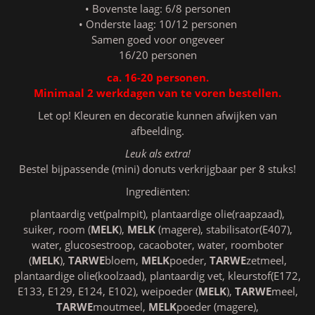
• Bovenste laag: 6/8 personen
• Onderste laag: 10/12 personen
Samen goed voor ongeveer
16/20 personen
ca. 16-20 personen.
Minimaal 2 werkdagen van te voren bestellen.
Let op! Kleuren en decoratie kunnen afwijken van
afbeelding.
Leuk als extra!
Bestel bijpassende (mini) donuts verkrijgbaar per 8 stuks!
Ingrediënten:
plantaardig vet(palmpit), plantaardige olie(raapzaad),
suiker, room (
MELK
),
MELK
(magere), stabilisator(E407),
water, glucosestroop, cacaoboter, water, roomboter
(
MELK
),
TARWE
bloem,
MELK
poeder,
TARWE
zetmeel,
plantaardige olie(koolzaad), plantaardig vet, kleurstof(E172,
E133, E129, E124, E102), weipoeder (
MELK
),
TARWE
meel,
TARWE
moutmeel,
MELK
poeder (magere),