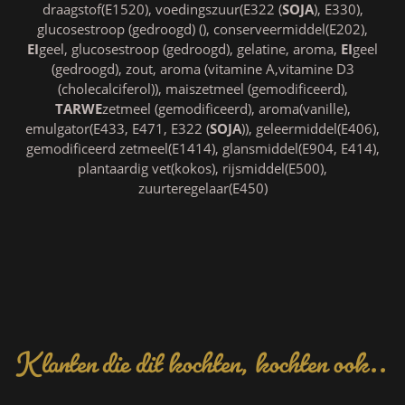
draagstof(E1520), voedingszuur(E322 (
SOJA
), E330),
glucosestroop (gedroogd) (), conserveermiddel(E202),
EI
geel, glucosestroop (gedroogd), gelatine, aroma,
EI
geel
(gedroogd), zout, aroma (vitamine A,vitamine D3
(cholecalciferol)), maiszetmeel (gemodificeerd),
TARWE
zetmeel (gemodificeerd), aroma(vanille),
emulgator(E433, E471, E322 (
SOJA
)), geleermiddel(E406),
gemodificeerd zetmeel(E1414), glansmiddel(E904, E414),
plantaardig vet(kokos), rijsmiddel(E500),
zuurteregelaar(E450)
Klanten die dit kochten, kochten ook..