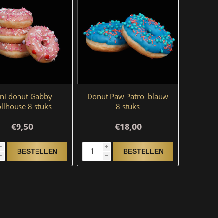
ni donut Gabby
Donut Paw Patrol blauw
llhouse 8 stuks
8 stuks
€9,50
€18,00
i
i
h
h