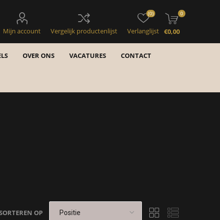
(0)
0
Mijn account
Vergelijk productenlijst
Verlanglijst
€0,00
LS
OVER ONS
VACATURES
CONTACT
SORTEREN OP