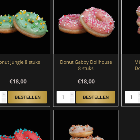
nut Jungle 8 stuks
Donut Gabby Dollhouse
Mi
8 stuks
Do
€18,00
€18,00
i
i
h
h