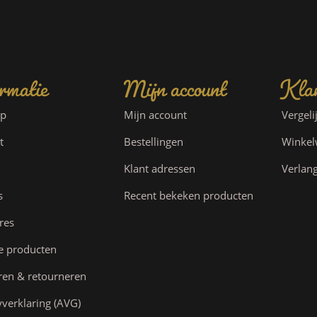
rmatie
Mijn account
Klan
ap
Mijn account
Vergeli
t
Bestellingen
Winke
Klant adressen
Verlang
s
Recent bekeken producten
res
e producten
ren & retourneren
yverklaring (AVG)