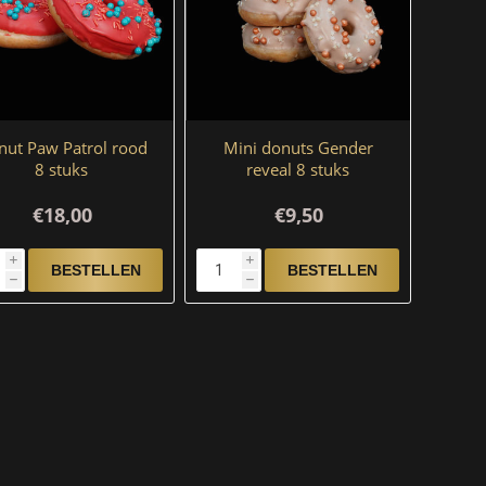
nut Paw Patrol rood
Mini donuts Gender
8 stuks
reveal 8 stuks
€18,00
€9,50
i
i
h
h