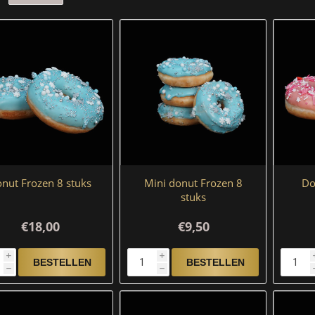
nut Frozen 8 stuks
Mini donut Frozen 8
Do
stuks
€18,00
€9,50
i
i
h
h