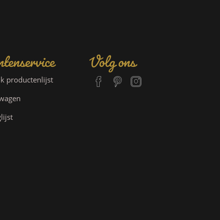
tenservice
Volg ons
jk productenlijst
lwagen
lijst