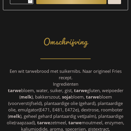
h
Omschrijving
Een wit tarwebrood met suikernibs. Naar origineel Fries
recept.
Ingrediënten
tarwe
bloem, water, suiker, gist,
tarwe
gluten, weipoeder
(
melk
), bakkerszout,
soja
bloem,
tarwe
bloem
(voorverstijfseld), plantaardige olie (gehard), plantaardige
olie, emulgator(E471, E481, E472e), dextrose, roomboter
(
melk
), geheel gehard plantaardig vet(palm), plantaardige
olie(raapzaad),
tarwe
zetmeel,
tarwe
moutmeel, enzymen,
kaliumjodide, aroma, specerijen, gistextract,