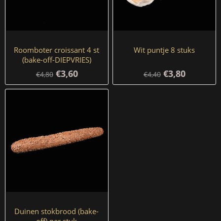
Roomboter croissant 4 st
Wit puntje 8 stuks
(bake-off-DIEPVRIES)
€3,60
€3,80
€4,80
€4,40
Duinen stokbrood (bake-
off) per stuk