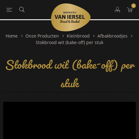
0
Home
Onze Producten
Kleinbrood
Afbakbroodjes
Stokbrood wit (bake-off) per
Stokbrood wit (bake-off) per stuk
stuk