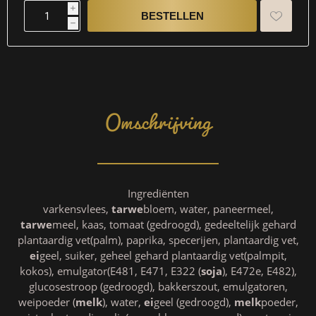
i
h
Omschrijving
Ingrediënten
varkensvlees,
tarwe
bloem, water, paneermeel,
tarwe
meel, kaas, tomaat (gedroogd), gedeeltelijk gehard
plantaardig vet(palm), paprika, specerijen, plantaardig vet,
ei
geel, suiker, geheel gehard plantaardig vet(palmpit,
kokos), emulgator(E481, E471, E322 (
soja
), E472e, E482),
glucosestroop (gedroogd), bakkerszout, emulgatoren,
weipoeder (
melk
), water,
ei
geel (gedroogd),
melk
poeder,