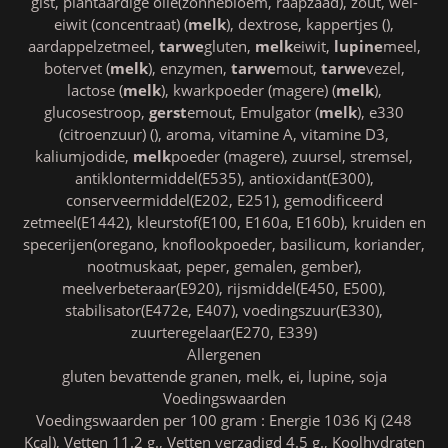
gist, plantaardige olie(zonnebloem, raapzaad), zout, wei-
eiwit (concentraat) (
melk
), dextrose, kappertjes (),
aardappelzetmeel,
tarwe
gluten,
melk
eiwit,
lupine
meel,
botervet (
melk
), enzymen,
tarwe
mout,
tarwe
vezel,
lactose (
melk
), kwarkpoeder (magere) (
melk
),
glucosestroop,
gerst
emout, Emulgator (
melk
), e330
(citroenzuur) (), aroma, vitamine A, vitamine D3,
kaliumjodide,
melk
poeder (magere), zuursel, stremsel,
antiklontermiddel(E535), antioxidant(E300),
conserveermiddel(E202, E251), gemodificeerd
zetmeel(E1442), kleurstof(E100, E160a, E160b), kruiden en
specerijen(oregano, knoflookpoeder, basilicum, koriander,
nootmuskaat, peper, gemalen, gember),
meelverbeteraar(E920), rijsmiddel(E450, E500),
stabilisator(E472e, E407), voedingszuur(E330),
zuurteregelaar(E270, E339)
Allergenen
gluten bevattende granen, melk, ei, lupine, soja
Voedingswaarden
Voedingswaarden per 100 gram : Energie 1036 Kj (248
Kcal), Vetten 11.2 g., Vetten verzadigd 4.5 g., Koolhydraten