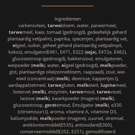
Ingrediënten
varkensvlees,
tarwe
bloem, water, paneermeel,
tarwe
meel, kaas, tomaat (gedroogd), gedeeltelijk gehard
plantaardig vet(palm), paprika, specerijen, plantaardig vet,
ei
geel, suiker, geheel gehard plantaardig vet(palmpit,
kokos), emulgator(E481, E471, E322 (
soja
), E472e, E482),
glucosestroop (gedroogd), bakkerszout, emulgatoren,
weipoeder (
melk
), water,
ei
geel (gedroogd),
melk
poeder,
gist, plantaardige olie(zonnebloem, raapzaad), zout, wei-
eiwit (concentraat) (
melk
), dextrose, kappertjes (),
aardappelzetmeel,
tarwe
gluten,
melk
eiwit,
lupine
meel,
botervet (
melk
), enzymen,
tarwe
mout,
tarwe
vezel,
lactose (
melk
), kwarkpoeder (magere) (
melk
),
glucosestroop,
gerst
emout, Emulgator (
melk
), e330
(citroenzuur) (), aroma, vitamine A, vitamine D3,
kaliumjodide,
melk
poeder (magere), zuursel, stremsel,
antiklontermiddel(E535), antioxidant(E300),
conserveermiddel(E202, E251), gemodificeerd