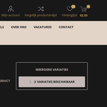
(0)
0
Mijn account
Vergelijk productenlijst
Verlanglijst
€0,00
LS
OVER ONS
VACATURES
CONTACT
MEERDERE VARIATIES
RODUCT
2
VARIATIES BESCHIKBAAR