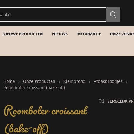
NIEUWE PRODUCTEN
NIEUWS
INFORMATIE
ONZE WINKE
Home
Onze Producten
Kleinbrood
Afbakbroodjes
Roomboter croissant (bake-off)
Roomboter croissant
VERGELIJK P
(bake-off)