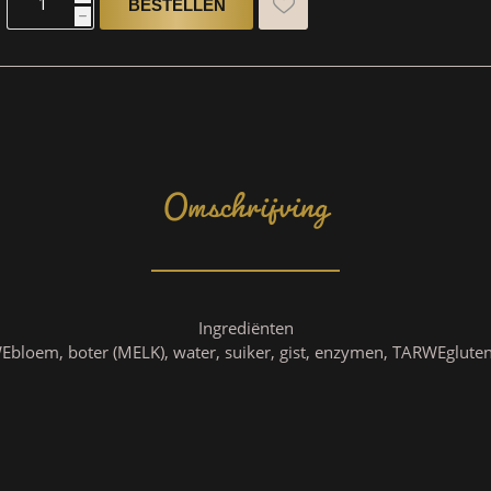
h
Omschrijving
Ingrediënten
bloem, boter (MELK), water, suiker, gist, enzymen, TARWEgluten