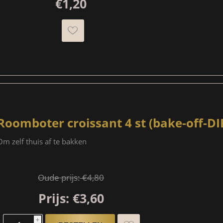
€1,20
Roomboter croissant 4 st (bake-off-DI
Om zelf thuis af te bakken
Oude prijs:
€4,80
Prijs:
€3,60
i