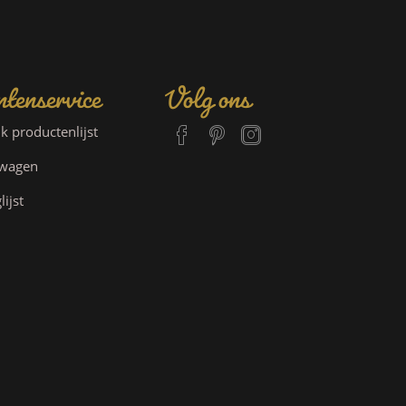
tenservice
Volg ons
jk productenlijst
lwagen
lijst