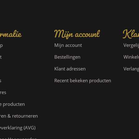
rmatie
Mijn account
Klan
ap
Mijn account
Vergeli
t
Bestellingen
Winke
Klant adressen
Verlang
s
Recent bekeken producten
res
e producten
ren & retourneren
yverklaring (AVG)