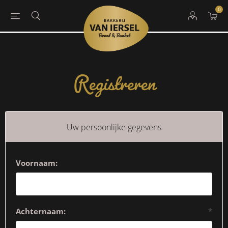
0
Registreren
Uw persoonlijke gegevens
Voornaam:
Achternaam:
*