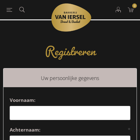
0
Registreren
Uw persoonlijke gegevens
Voornaam:
Achternaam:
*