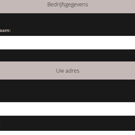
Bedrijfsgegevens
naam:
Uw adres
: