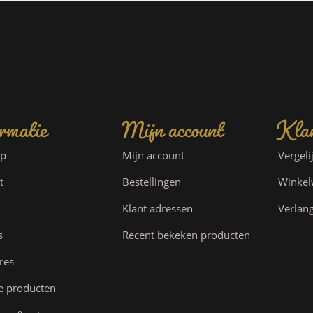
rmatie
Mijn account
Klan
ap
Mijn account
Vergeli
t
Bestellingen
Winke
Klant adressen
Verlang
s
Recent bekeken producten
res
e producten