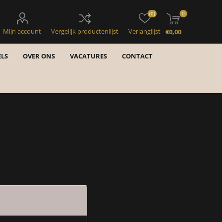
(0)
0
Mijn account
Vergelijk productenlijst
Verlanglijst
€0,00
LS
OVER ONS
VACATURES
CONTACT