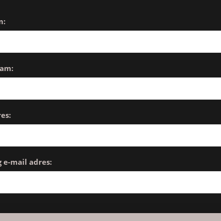
m:
aam:
es:
 e-mail adres: