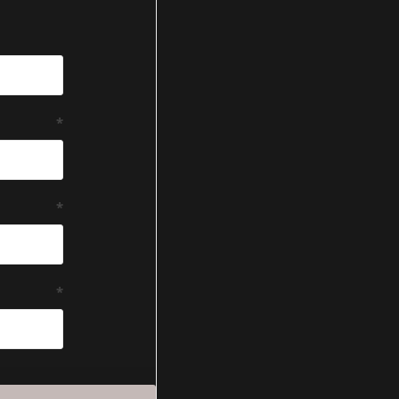
*
*
*