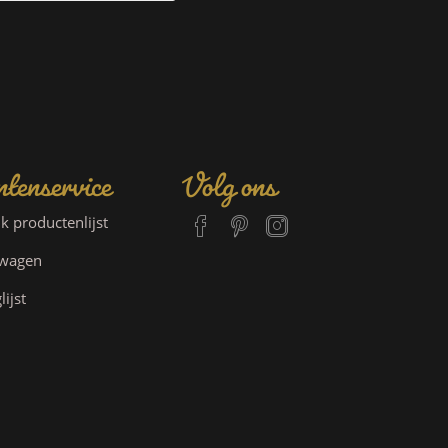
tenservice
Volg ons
jk productenlijst
lwagen
lijst