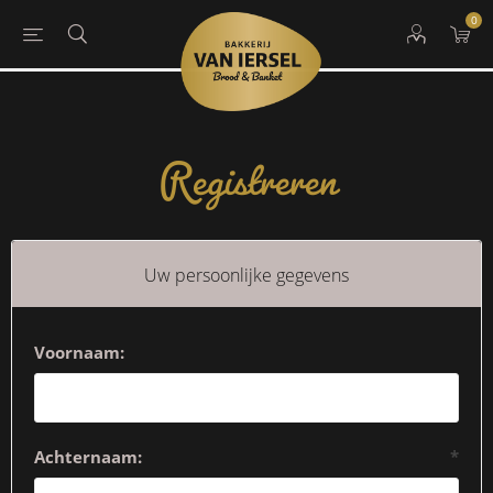
0
Registreren
Uw persoonlijke gegevens
Voornaam:
Achternaam:
*