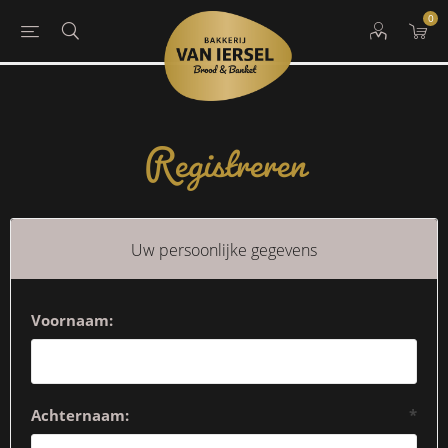
0
Registreren
Uw persoonlijke gegevens
Voornaam:
Achternaam:
*