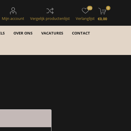
(0)
0
Mijn account
Vergelijk productenlijst
Verlanglijst
€0,00
LS
OVER ONS
VACATURES
CONTACT