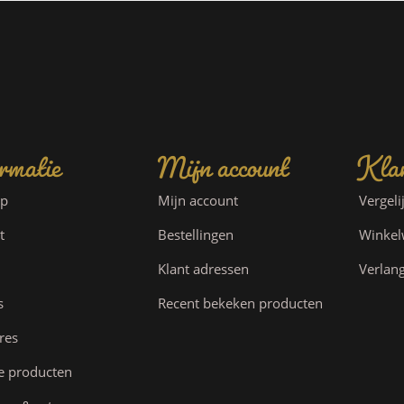
rmatie
Mijn account
Klan
ap
Mijn account
Vergeli
t
Bestellingen
Winke
Klant adressen
Verlang
s
Recent bekeken producten
res
e producten