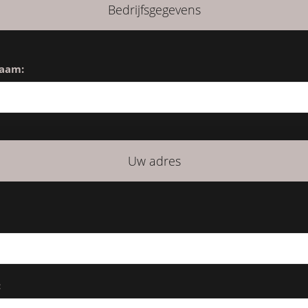
Bedrijfsgegevens
naam:
Uw adres
: