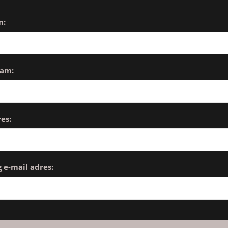
m:
aam:
es:
 e-mail adres: