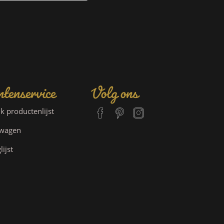
tenservice
Volg ons
jk productenlijst
lwagen
lijst