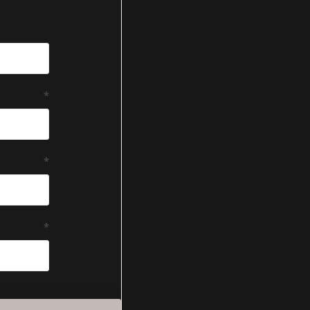
*
*
*