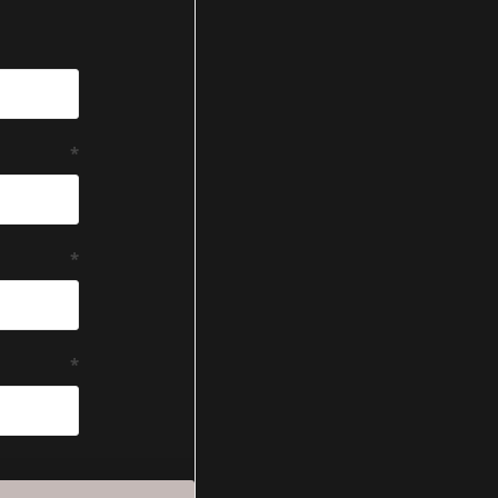
*
*
*