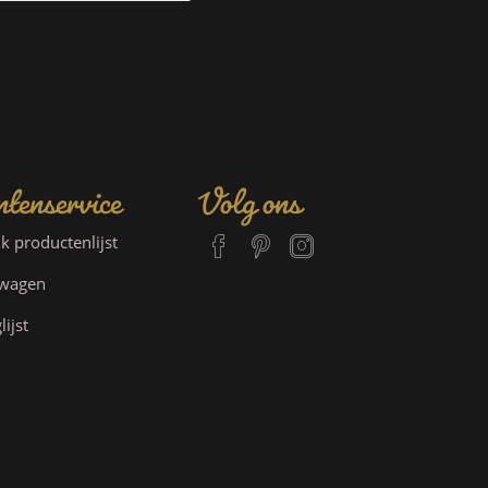
tenservice
Volg ons
jk productenlijst
lwagen
lijst