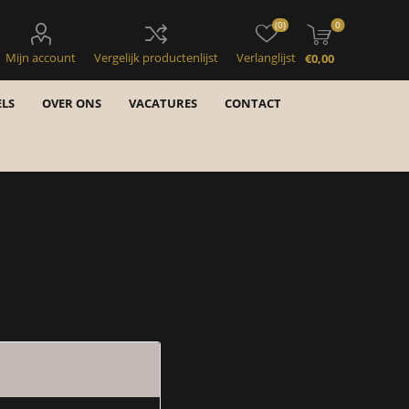
(0)
0
Mijn account
Vergelijk productenlijst
Verlanglijst
€0,00
LS
OVER ONS
VACATURES
CONTACT