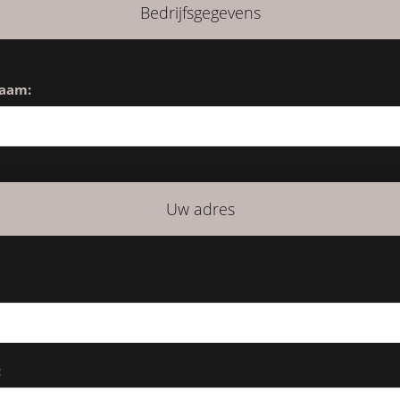
Bedrijfsgegevens
naam:
Uw adres
: