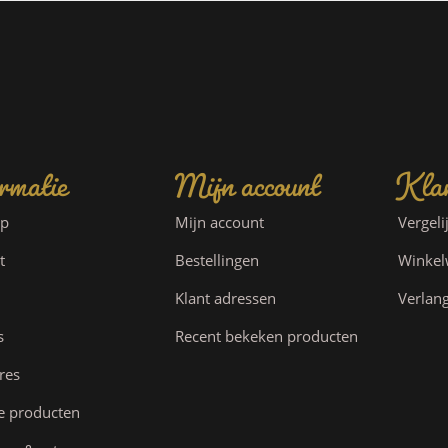
rmatie
Mijn account
Klan
ap
Mijn account
Vergeli
t
Bestellingen
Winke
Klant adressen
Verlang
s
Recent bekeken producten
res
e producten