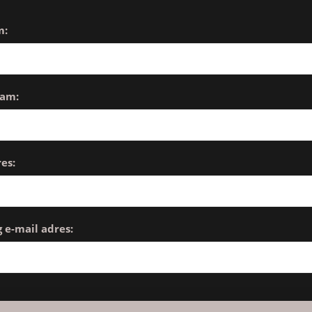
m:
aam:
es:
 e-mail adres: