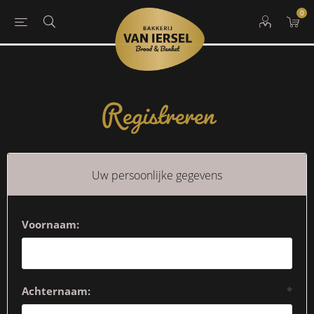
0
Registreren
Uw persoonlijke gegevens
Voornaam:
Achternaam:
*