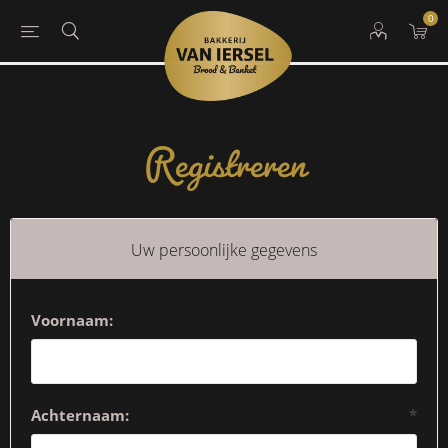
0
Registreren
Uw persoonlijke gegevens
Voornaam:
Achternaam:
*