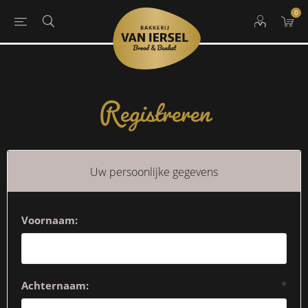
0
Registreren
Uw persoonlijke gegevens
Voornaam:
Achternaam:
*