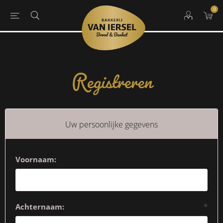
0
Registreren
Uw persoonlijke gegevens
Voornaam:
Achternaam:
*