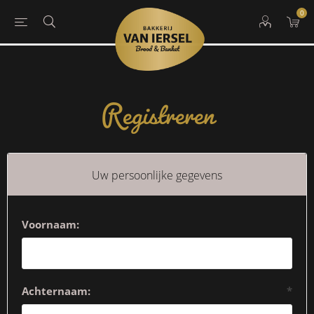
0
Registreren
Uw persoonlijke gegevens
Voornaam:
Achternaam:
*