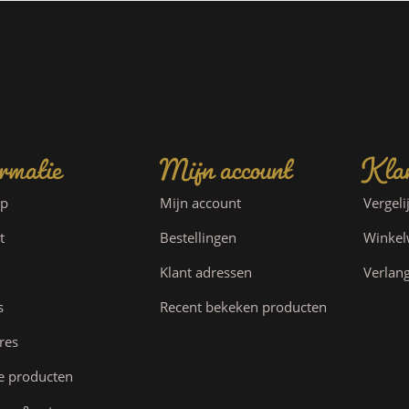
rmatie
Mijn account
Klan
ap
Mijn account
Vergeli
t
Bestellingen
Winke
Klant adressen
Verlang
s
Recent bekeken producten
res
e producten