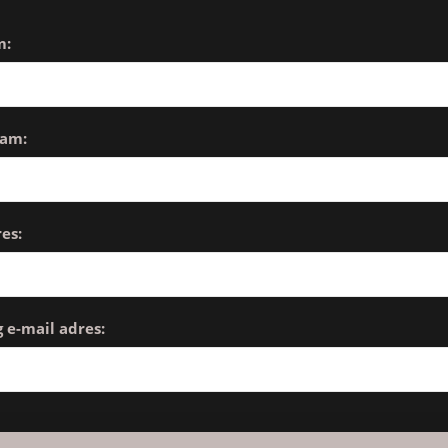
m:
aam:
es:
 e-mail adres: