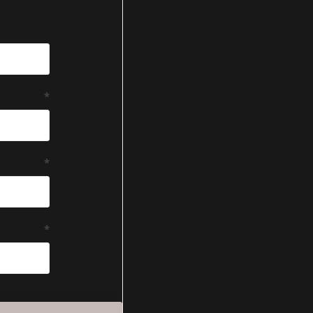
*
*
*