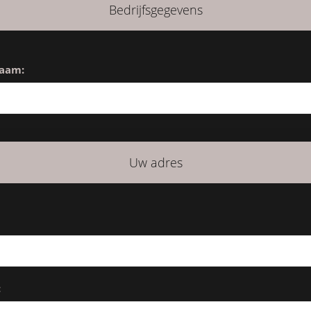
Bedrijfsgegevens
naam:
Uw adres
: