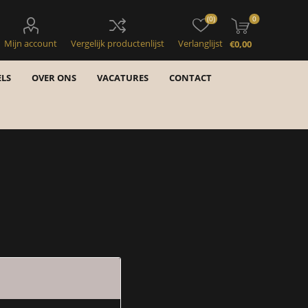
(0)
0
Mijn account
Vergelijk productenlijst
Verlanglijst
€0,00
LS
OVER ONS
VACATURES
CONTACT