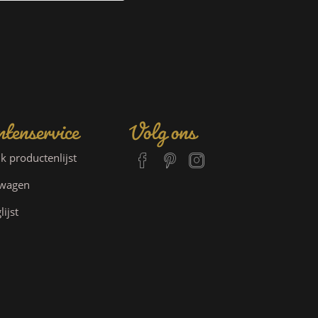
tenservice
Volg ons
jk productenlijst
lwagen
lijst