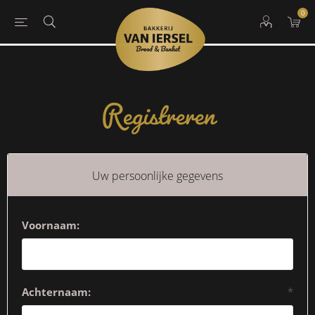
0
Registreren
Uw persoonlijke gegevens
Voornaam:
Achternaam:
*