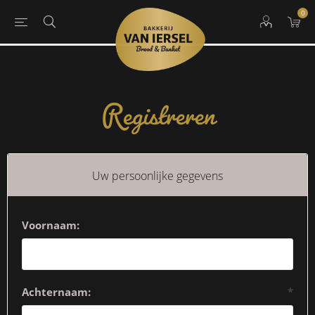
0
Registreren
Uw persoonlijke gegevens
Voornaam:
Achternaam:
*