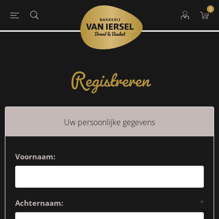
0
Registreren
Uw persoonlijke gegevens
Voornaam:
Achternaam:
*