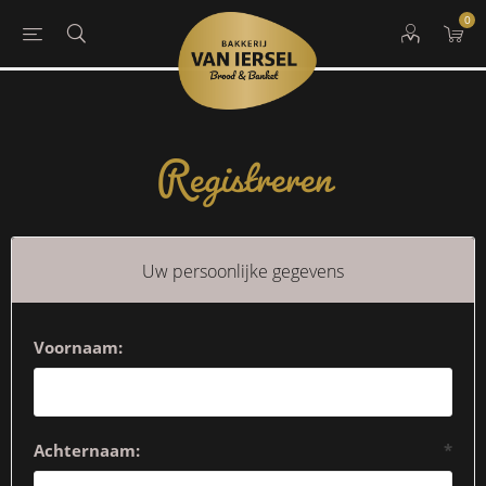
0
Registreren
Uw persoonlijke gegevens
Voornaam:
Achternaam:
*