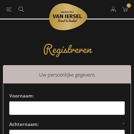
0
Registreren
Uw persoonlijke gegevens
Voornaam:
Achternaam:
*