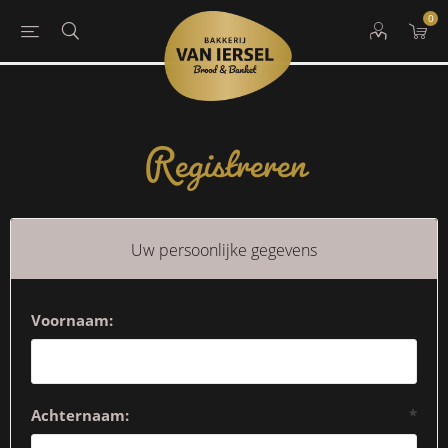
0
Registreren
Uw persoonlijke gegevens
Voornaam:
Achternaam:
*