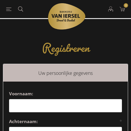
0
Registreren
Uw persoonlijke gegevens
Voornaam:
Achternaam:
*