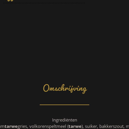
Omschrijving
Ingrediënten
um
tarwe
gries, volkorenspeltmeel (
tarwe
), suiker, bakkerszout,