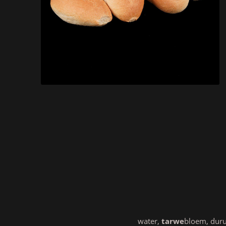
water,
tarwe
bloem, dur