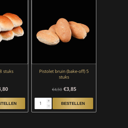
8 stuks
Pistolet bruin (bake-off) 5
stuks
3,80
€3,85
€4,50
i
h