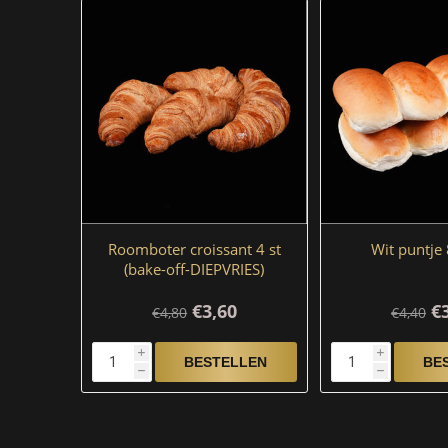
Roomboter croissant 4 st
Wit puntje 
(bake-off-DIEPVRIES)
€3,60
€
€4,80
€4,40
i
i
h
h