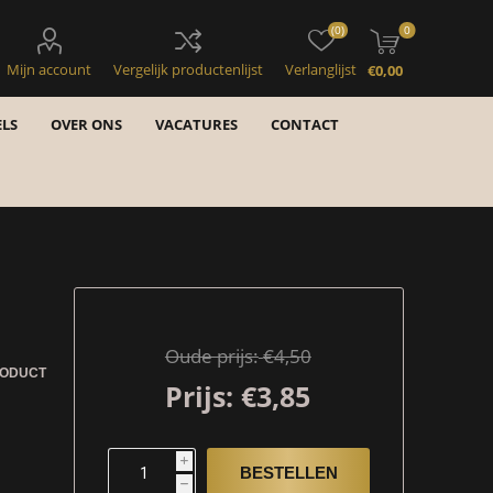
(0)
0
Mijn account
Vergelijk productenlijst
Verlanglijst
€0,00
LS
OVER ONS
VACATURES
CONTACT
Oude prijs:
€4,50
RODUCT
Prijs:
€3,85
i
h