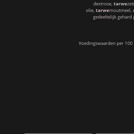
dextrose,
tarwe
zet
olie,
tarwe
moutmeel, 
gedeeltelijk gehard 
Voedingswaarden per 100 gr