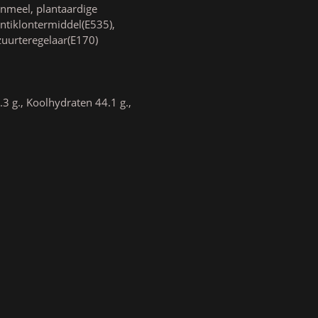
nmeel, plantaardige
antiklontermiddel(E535),
 zuurteregelaar(E170)
3 g., Koolhydraten 44.1 g.,