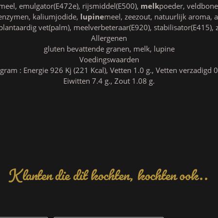
meel, emulgator(E472e), rijsmiddel(E500),
melk
poeder, veldbone
enzymen, kaliumjodide,
lupine
meel, zeezout, natuurlijk aroma, 
plantaardig vet(palm), meelverbeteraar(E920), stabilisator(E415),
Allergenen
gluten bevattende granen, melk, lupine
Voedingswaarden
am : Energie 926 Kj (221 Kcal), Vetten 1.0 g., Vetten verzadigd 0.
Eiwitten 7.4 g., Zout 1.08 g.
Klanten die dit kochten, kochten ook..