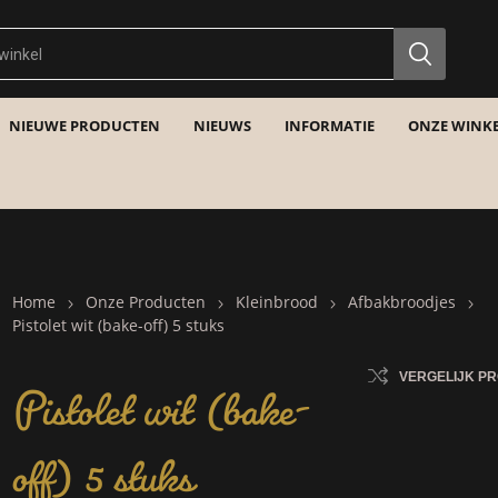
NIEUWE PRODUCTEN
NIEUWS
INFORMATIE
ONZE WINKE
Home
Onze Producten
Kleinbrood
Afbakbroodjes
Pistolet wit (bake-off) 5 stuks
Pistolet wit (bake-
VERGELIJK P
off) 5 stuks