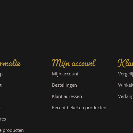
rmatie
Mijn account
Klan
ap
Mijn account
Vergeli
t
Bestellingen
Winke
Klant adressen
Verlang
s
Recent bekeken producten
res
e producten