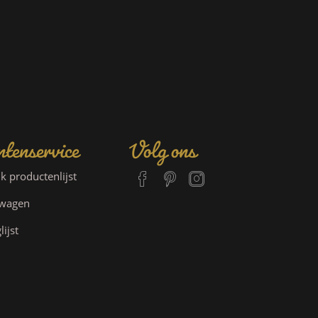
tenservice
Volg ons
jk productenlijst
lwagen
lijst