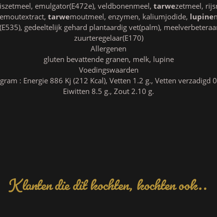
aiszetmeel, emulgator(E472e), veldbonenmeel,
tarwe
zetmeel, rij
emoutextract,
tarwe
moutmeel, enzymen, kaliumjodide,
lupine
m
E535), gedeeltelijk gehard plantaardig vet(palm), meelverbeteraar(
zuurteregelaar(E170)
Allergenen
gluten bevattende granen, melk, lupine
Voedingswaarden
am : Energie 886 Kj (212 Kcal), Vetten 1.2 g., Vetten verzadigd 0.
Eiwitten 8.5 g., Zout 2.10 g.
Klanten die dit kochten, kochten ook..