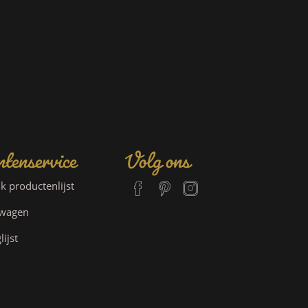
tenservice
Volg ons
jk productenlijst
lwagen
lijst