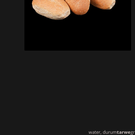
water, durum
tarwe
gr