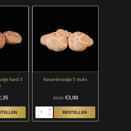
odje hard 3
Kaiserbroodje 5 stuks
s
2,35
€3,00
€3,50
i
h