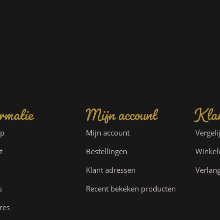
rmatie
Mijn account
Klan
ap
Mijn account
Vergeli
t
Bestellingen
Winke
Klant adressen
Verlang
s
Recent bekeken producten
res