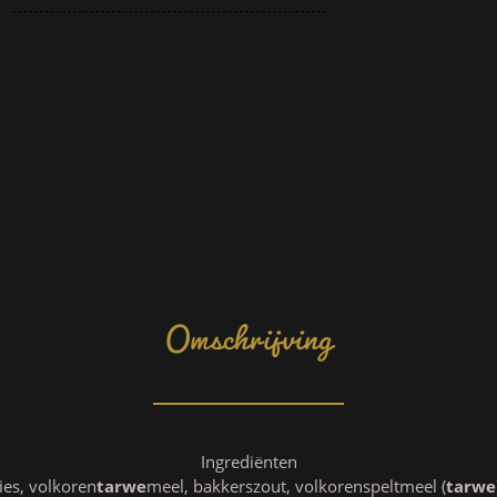
Omschrijving
Ingrediënten
ies, volkoren
tarwe
meel, bakkerszout, volkorenspeltmeel (
tarwe