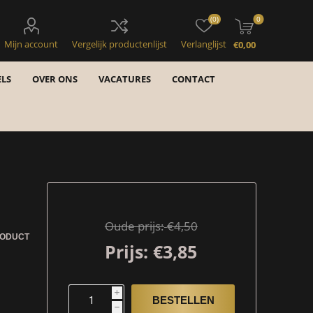
(0)
0
Mijn account
Vergelijk productenlijst
Verlanglijst
€0,00
LS
OVER ONS
VACATURES
CONTACT
Oude prijs:
€4,50
RODUCT
Prijs:
€3,85
i
h