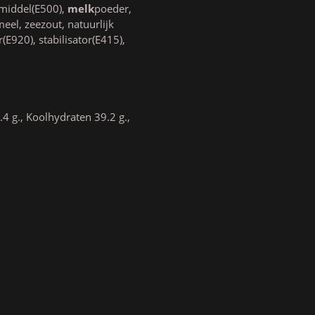
smiddel(E500),
melk
poeder,
eel, zeezout, natuurlijk
E920), stabilisator(E415),
4 g., Koolhydraten 39.2 g.,