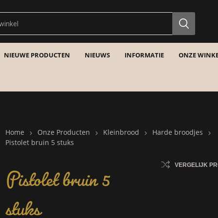
NIEUWE PRODUCTEN
NIEUWS
INFORMATIE
ONZE WINKE
Home
Onze Producten
Kleinbrood
Harde broodjes
Pistolet bruin 5 stuks
Pistolet bruin 5
VERGELIJK P
stuks