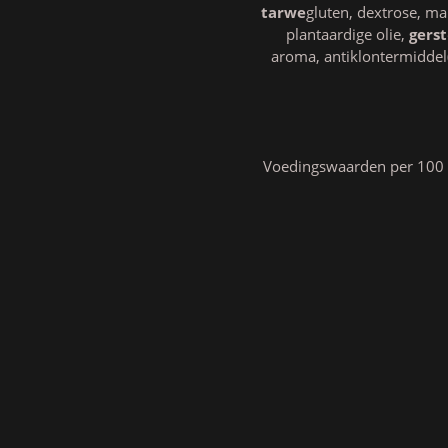
tarwe
gluten, dextrose, m
plantaardige olie,
gerst
aroma, antiklontermiddel(
Voedingswaarden per 100 gr