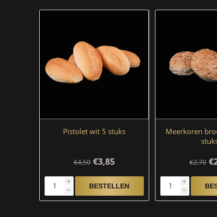
Pistolet wit 5 stuks
Meerkoren bro
stuk
€3,85
€
€4,50
€2,70
i
i
h
h