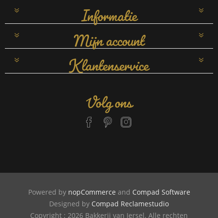
Informatie
Mijn account
Klantenservice
Volg ons
Powered by
nopCommerce
and
Compad Software
Designed by
Compad Reclamestudio
Copyright ; 2026 Bakkerij van Iersel. Alle rechten