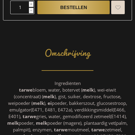
i
h
Omschrijving
Ingrediënten
tarwe
bloem, water, botervet (
melk
), wei-eiwit
(concentraat) (
melk
), gist, suiker, dextrose, fructose,
weipoeder (
melk
),
ei
poeder, bakkerszout, glucosestroop,
emulgator(E471, E481, E472a), verdikkingsmiddel(E466,
E401),
tarwe
gries, water, gemodificeerd zetmeel(E1414),
melk
poeder,
melk
poeder (magere), plantaardig vet(palm,
palmpit), enzymen,
tarwe
moutmeel,
tarwe
zetmeel,