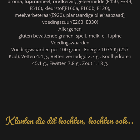
aroma,
lupine
meel,
melk
eiwit, geleermiddel(E450, E339,
E516), kleurstof(E160a, E160b, E120),
meelverbeteraar(E920), plantaardige olie(raapzaad),
voedingszuur(E263, E330)
Allergenen
gluten bevattende granen, spelt, melk, ei, lupine
Voedingswaarden
Voedingswaarden per 100 gram : Energie 1075 Kj (257
Kcal), Vetten 4.4 g., Vetten verzadigd 2.7 g., Koolhydraten
45.1 g., Eiwitten 7.8 g., Zout 1.18 g.
Klanten die dit kochten, kochten ook..