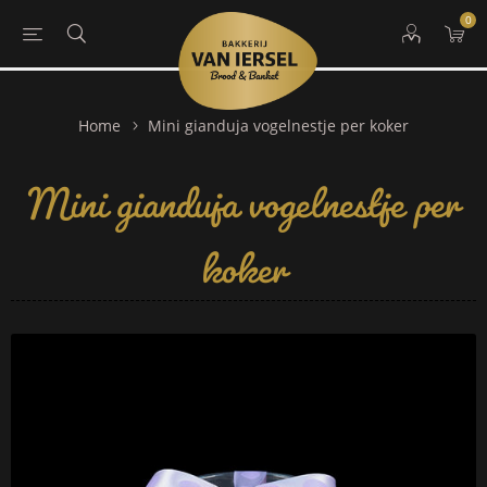
0
Mini gianduja vogelnestje per
Home
Mini gianduja vogelnestje per koker
koker