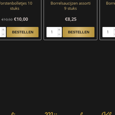
orstenbolletjes 10
Borrelsaucijzen assorti
Borre
stuks
9 stuks
€10,00
€8,25
€10,50
i
i
h
h
rmatie
Mijn account
Klan