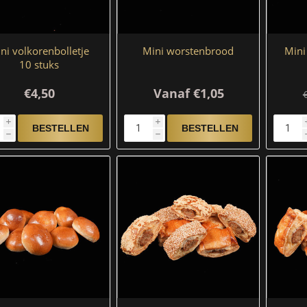
ni volkorenbolletje
Mini worstenbrood
Mini
10 stuks
€4,50
Vanaf €1,05
i
i
h
h