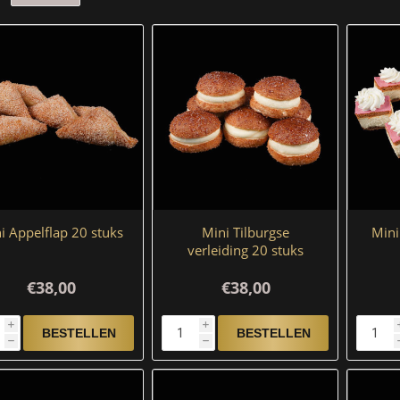
i Appelflap 20 stuks
Mini Tilburgse
Mini
verleiding 20 stuks
€38,00
€38,00
i
i
h
h