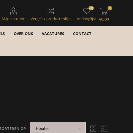
(0)
0
Mijn account
Vergelijk productenlijst
Verlanglijst
€0,00
LS
OVER ONS
VACATURES
CONTACT
SORTEREN OP