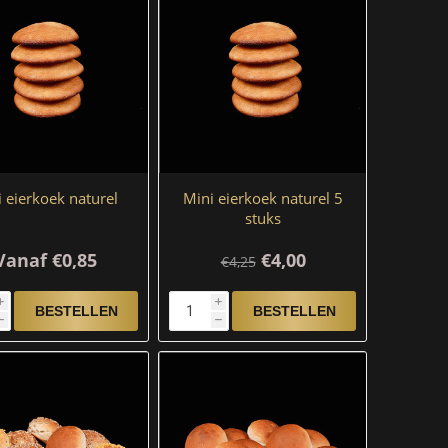
 eierkoek naturel
Mini eierkoek naturel 5
stuks
Vanaf €0,85
€4,00
€4,25
i
i
h
h