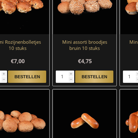
ni Rozijnenbolletjes
Mini assorti broodjes
Mini
10 stuks
bruin 10 stuks
€7,00
€4,75
i
i
h
h