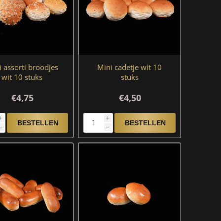
 assorti broodjes
Mini cadetje wit 10
wit 10 stuks
stuks
€4,75
€4,50
i
i
h
h