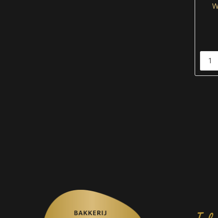
W
Info