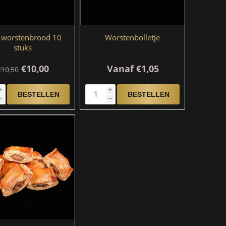
 worstenbrood 10
Worstenbolletje
stuks
€10,00
Vanaf €1,05
€10,50
i
i
h
h