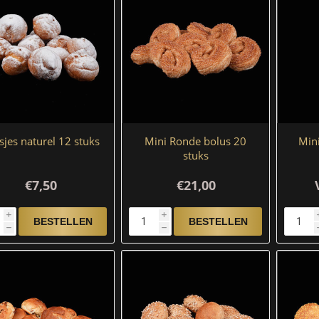
sjes naturel 12 stuks
Mini Ronde bolus 20
Mini
stuks
€7,50
€21,00
i
i
h
h