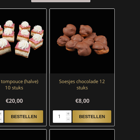
 tompouce (halve)
Soesjes chocolade 12
10 stuks
stuks
€20,00
€8,00
i
i
h
h