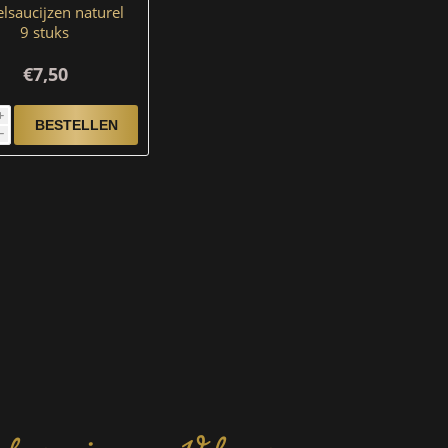
lsaucijzen naturel
9 stuks
€7,50
i
h
tenservice
Volg ons