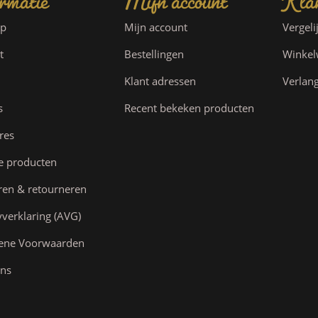
ap
Mijn account
Vergeli
t
Bestellingen
Winke
Klant adressen
Verlang
s
Recent bekeken producten
res
e producten
ren & retourneren
yverklaring (AVG)
ene Voorwaarden
ns