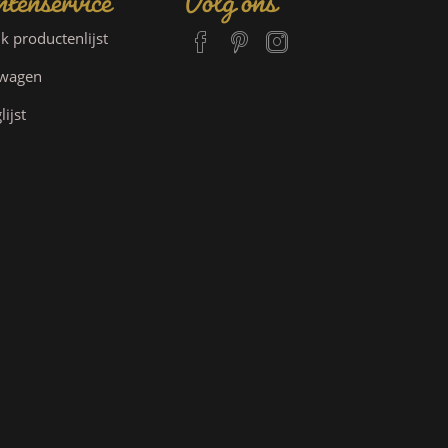
jk productenlijst
lwagen
lijst