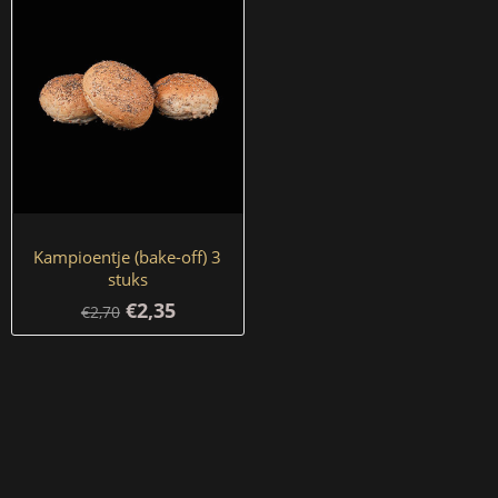
Kampioentje (bake-off) 3
stuks
€2,35
€2,70