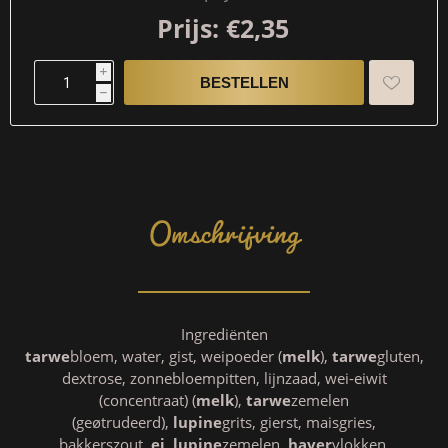
Prijs:
€2,35
i
h
Omschrijving
Ingrediënten
tarwe
bloem, water, gist, weipoeder (
melk
),
tarwe
gluten,
dextrose, zonnebloempitten, lijnzaad, wei-eiwit
(concentraat) (
melk
),
tarwe
zemelen
(geøtrudeerd),
lupine
grits, gierst, maisgries,
bakkerszout,
ei
,
lupine
zemelen,
haver
vlokken,