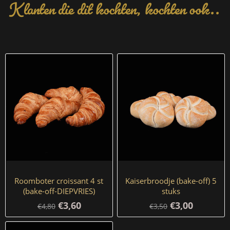
Klanten die dit kochten, kochten ook..
Roomboter croissant 4 st
Kaiserbroodje (bake-off) 5
(bake-off-DIEPVRIES)
stuks
€3,60
€3,00
€4,80
€3,50