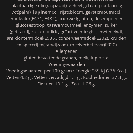
plantaardige olie(raapzaad), geheel gehard plantaardig
vet(palm),
lupine
meel, rijstebloem,
gerst
emoutmeel,
emulgator(E471, E482), boekweitgrutten, desempoeder,
glucosestroop,
tarwe
moutmeel, enzymen, suiker
(gebrand), kaliumjodide, geîactiveerde gist, erwteneiwit,
antiklontermiddel(E535), conserveermiddel(E202), kruiden
en specerijen(karwijzaad), meelverbeteraar(E920)
Allergenen
gluten bevattende granen, melk, lupine, ei
Voedingswaarden
Voedingswaarden per 100 gram : Energie 989 Kj (236 Kcal),
Vetten 4.2 g., Vetten verzadigd 1.1 g., Koolhydraten 37.3 g.,
Eiwitten 10.1 g., Zout 1.06 g.