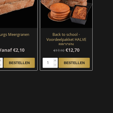
burgs Meergranen
Back to school -
Voordeelpakket HALVE
BRODEN
Vanaf €2,10
€12,70
€17,10
i
i
h
h