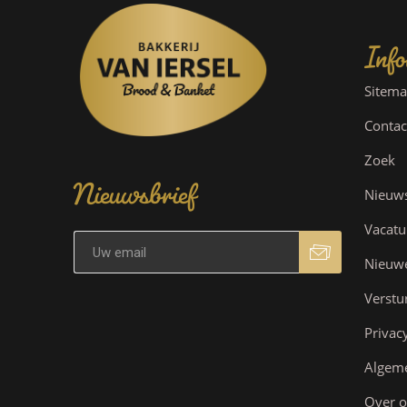
Info
Sitem
Contac
Nieuwsbrief
Zoek
Nieuw
Vacatu
Nieuw
Verstu
Privac
Algem
Over o