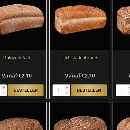
Duinen Vitaal
Licht zadenbrood
Vanaf €2,10
Vanaf €2,10
i
i
h
h