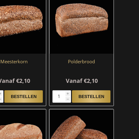
Meesterkorn
Polderbrood
Vanaf €2,10
Vanaf €2,10
i
i
h
h