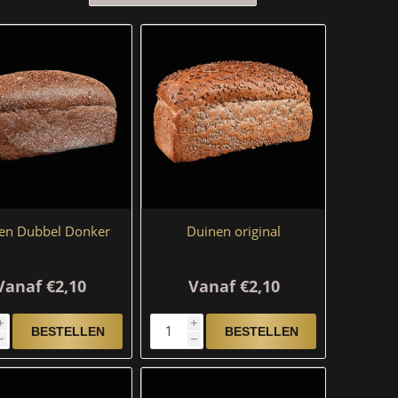
en Dubbel Donker
Duinen original
Vanaf €2,10
Vanaf €2,10
i
i
h
h