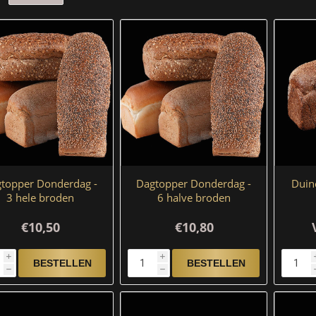
topper Donderdag -
Dagtopper Donderdag -
Duin
3 hele broden
6 halve broden
€10,50
€10,80
i
i
h
h