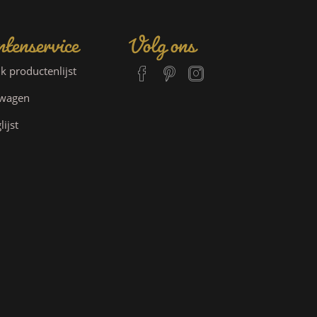
tenservice
Volg ons
jk productenlijst
lwagen
lijst