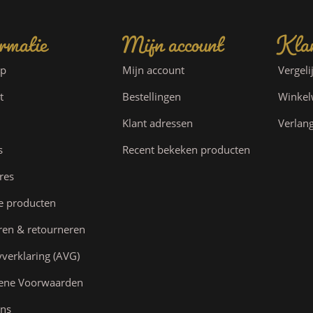
rmatie
Mijn account
Klan
ap
Mijn account
Vergeli
t
Bestellingen
Winke
Klant adressen
Verlang
s
Recent bekeken producten
res
e producten
ren & retourneren
yverklaring (AVG)
ene Voorwaarden
ns