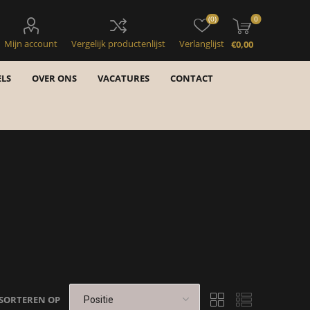
(0)
0
Mijn account
Vergelijk productenlijst
Verlanglijst
€0,00
LS
OVER ONS
VACATURES
CONTACT
SORTEREN OP