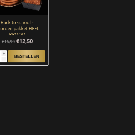
Back to school -
ordeelpakket HEEL
BROOD
€12,50
€16,90
i
h