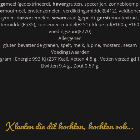
gge
meel (gedextrineerd),
haver
grutten, specerijen, zonnebloempit
e
moutmeel, erwtenzemelen, verdikkingsmiddel(E412), veldbonenm
enzymen,
tarwe
zemelen,
sesam
zaad (gepeld),
gerst
emoutextract,
ontermiddel(E535), conserveermiddel(E251), kleurstof(E160a, E160
voedingszuur(E270)
Allergenen
gluten bevattende granen, spelt, melk, lupine, mosterd, sesam
Voedingswaarden
am : Energie 993 Kj (237 Kcal), Vetten 4.5 g., Vetten verzadigd 1.
Eiwitten 9.4 g., Zout 0.57 g.
Klanten die dit kochten, kochten ook..