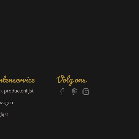
tenservice
Volg ons
jk productenlijst
lwagen
lijst