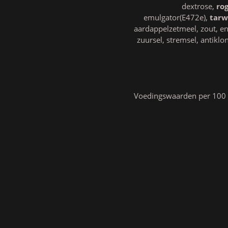
dextrose,
ro
emulgator(E472e),
tarw
aardappelzetmeel, zout, 
zuursel, stremsel, antikl
Voedingswaarden per 100 gr