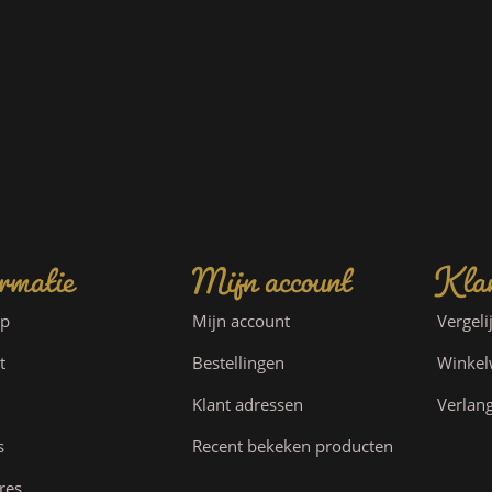
rmatie
Mijn account
Klan
ap
Mijn account
Vergeli
t
Bestellingen
Winke
Klant adressen
Verlang
s
Recent bekeken producten
res