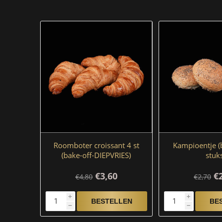
Roomboter croissant 4 st
Kampioentje (b
(bake-off-DIEPVRIES)
stuk
€3,60
€
€4,80
€2,70
i
i
h
h