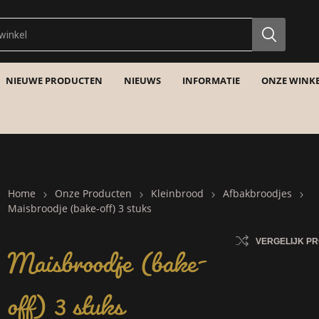
NIEUWE PRODUCTEN
NIEUWS
INFORMATIE
ONZE WINKE
Home
Onze Producten
Kleinbrood
Afbakbroodjes
Maisbroodje (bake-off) 3 stuks
Maisbroodje (bake-
VERGELIJK P
off) 3 stuks