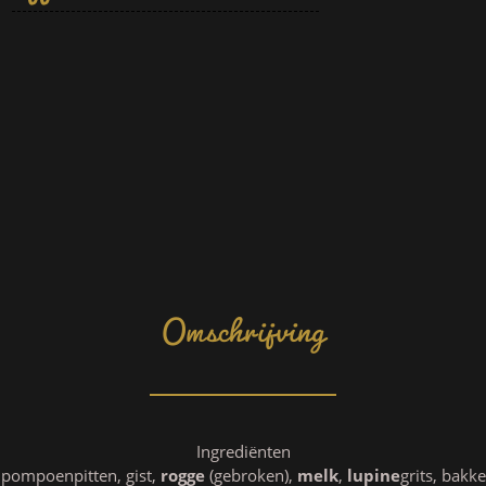
Omschrijving
Ingrediënten
 pompoenpitten, gist,
rogge
(gebroken),
melk
,
lupine
grits, bakk