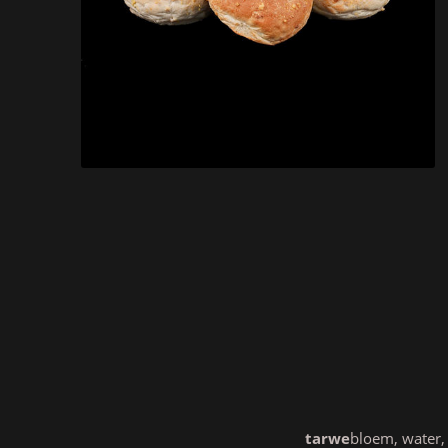
tarwe
bloem, water,