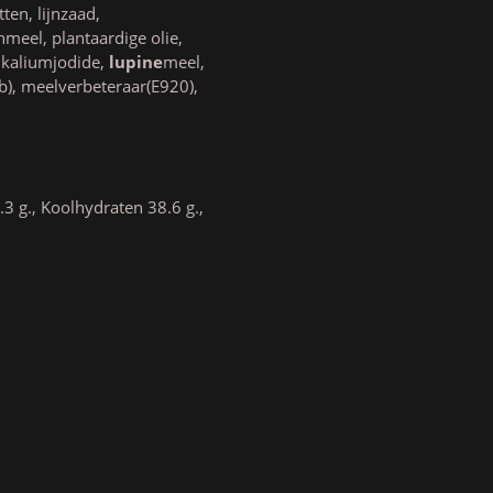
ten, lijnzaad,
eel, plantaardige olie,
 kaliumjodide,
lupine
meel,
b), meelverbeteraar(E920),
3 g., Koolhydraten 38.6 g.,