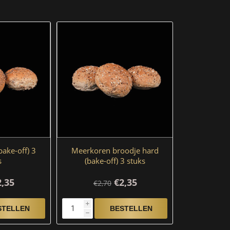
ake-off) 3
Meerkoren broodje hard
s
(bake-off) 3 stuks
2,35
€2,35
€2,70
i
h