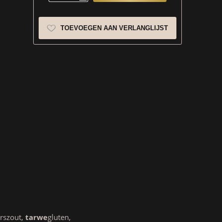
TOEVOEGEN AAN VERLANGLIJST
erszout,
tarwe
gluten,