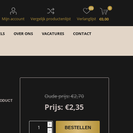
(0)
0
Mijn account
Vergelijk productenlijst
Verlanglijst
€0,00
LS
OVER ONS
VACATURES
CONTACT
Oude prijs:
€2,70
RODUCT
Prijs:
€2,35
i
h