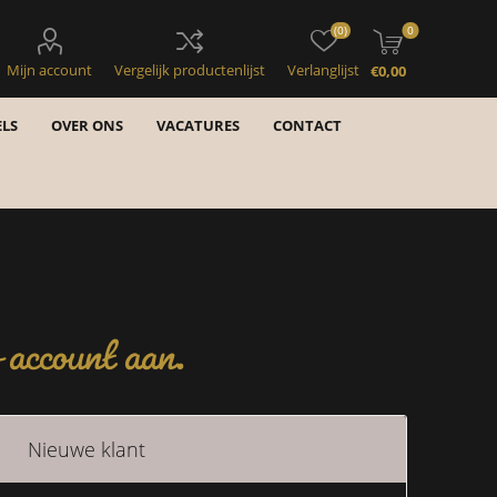
(0)
0
Mijn account
Vergelijk productenlijst
Verlanglijst
€0,00
LS
OVER ONS
VACATURES
CONTACT
account aan.
Nieuwe klant