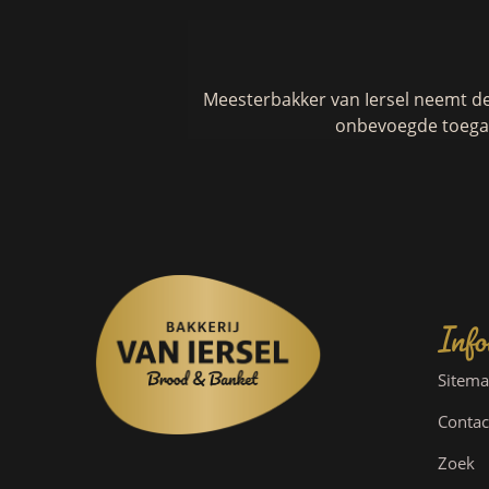
Meesterbakker van Iersel neemt d
onbevoegde toegan
Info
Sitem
Contac
Zoek