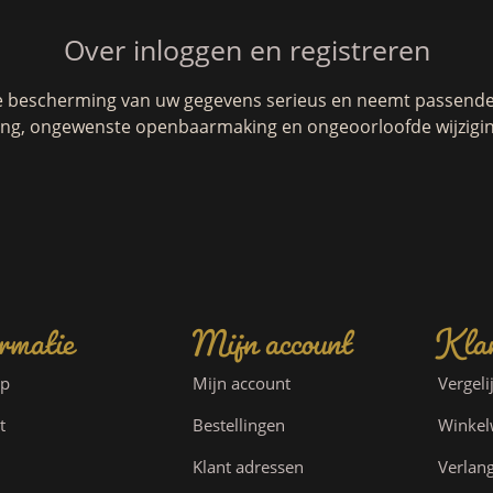
Over inloggen en registreren
e bescherming van uw gegevens serieus en neemt passende 
g, ongewenste openbaarmaking en ongeoorloofde wijzigin
rmatie
Mijn account
Klan
ap
Mijn account
Vergeli
t
Bestellingen
Winke
Klant adressen
Verlang