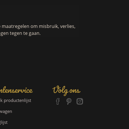
maatregelen om misbruik, verlies,
gen tegen te gaan.
tenservice
Volg ons
jk productenlijst
lwagen
lijst