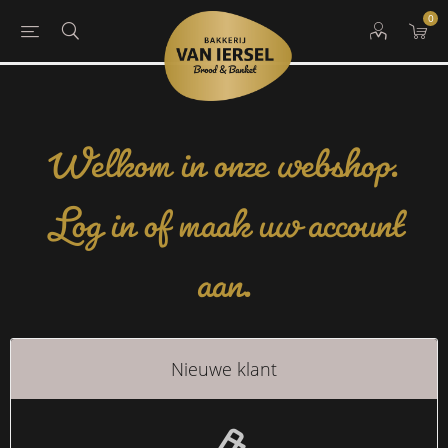
0
Welkom in onze webshop.
Log in of maak uw account
aan.
Nieuwe klant