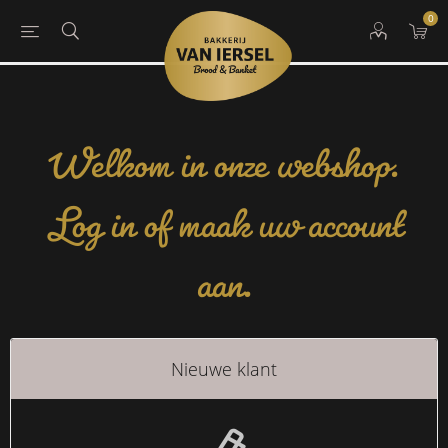
0
Welkom in onze webshop.
Log in of maak uw account
aan.
Nieuwe klant